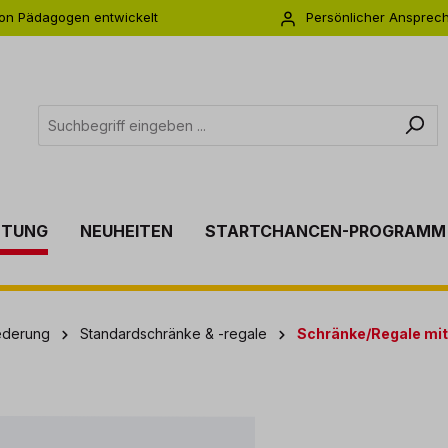
on Pädagogen entwickelt
Persönlicher Ansprec
s zu 5 Jahre Garantie
Individuelle Betreuu
TTUNG
NEUHEITEN
STARTCHANCEN-PROGRAMM
ederung
Standardschränke & -regale
Schränke/Regale mi