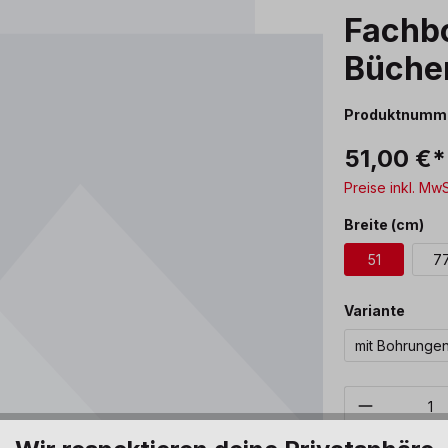
Fachb
Büche
Produktnumm
51,00 €*
Preise inkl. Mw
au
Breite (cm)
51
7
ausw
Variante
mit Bohrunge
Produkt 