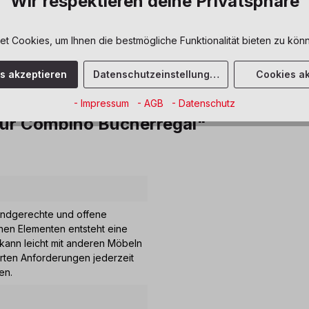
Wir respektieren deine Privatsphäre
Sofort verfüg
Zum Merkze
 Cookies, um Ihnen die bestmögliche Funktionalität bieten zu könn
es akzeptieren
Datenschutzeinstellungen
Cookies ak
fizierung
- Impressum
- AGB
- Datenschutz
für Combino Bücherregal"
kindgerechte und offene
nen Elementen entsteht eine
kann leicht mit anderen Möbeln
rten Anforderungen jederzeit
en.