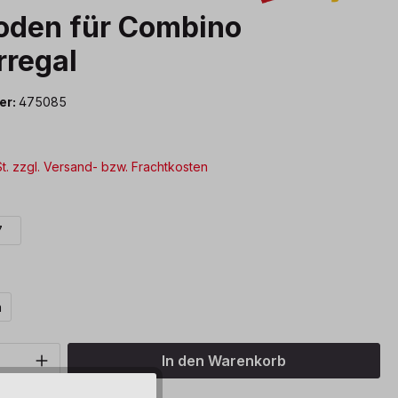
oden für Combino
rregal
er:
475085
St. zzgl. Versand- bzw. Frachtkosten
swählen
7
ählen
n
Anzahl: Gib den gewünschten Wert ein o
In den Warenkorb