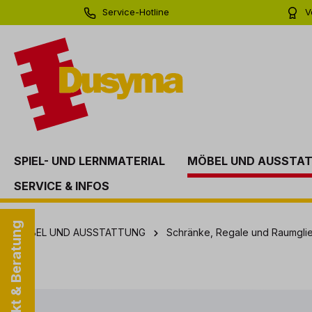
Service-Hotline
V
springen
Zur Hauptnavigation springen
0 71 81 - 60 03 0
Bi
SPIEL- UND LERNMATERIAL
MÖBEL UND AUSSTA
SERVICE & INFOS
Kontakt & Beratung
MÖBEL UND AUSSTATTUNG
Schränke, Regale und Raumgli
Bildergalerie überspringen