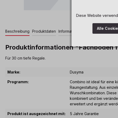
Diese Website verwendet
Alle Cooki
Beschreibung
Produktdaten
Informationen und Hinweise
Zerti
Produktinformationen "Fachboden 
Für 30 cm tiefe Regale.
Marke:
Dusyma
Programm:
Combino ist ideal für eine 
Raumgestaltung. Aus einzel
Wunschkombination. Diese 
kombiniert und bei verände
erweitert und ergänzt werd
Produkt ist ausgezeichnet mit:
5 Jahre Garantie