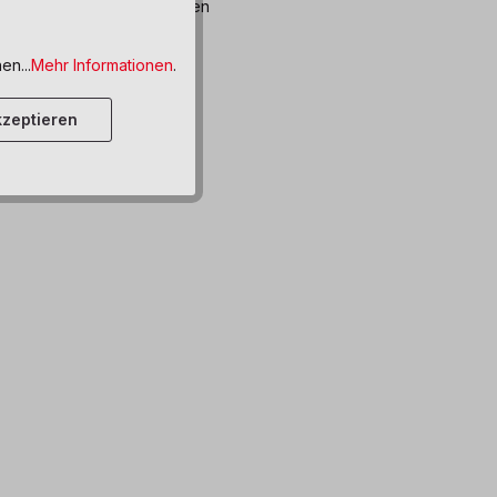
bar, Lieferzeit: 8-12 Wochen
ttel hinzufügen
en...
Mehr Informationen
.
zeptieren