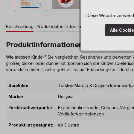
Diese Website verwendet
Beschreibung
Produktdaten
Informationen und Hinweise
Down
Alle Cooki
Produktinformationen "Ellenlang &
Wie messen Kinder? Sie vergleichen Gesehenes und bewerten Gr
größer, dicker oder dünner ist, können sich die Kinder spiele
verpackt in einer Tasche geht es los auf Erkundungstour durch
Spielidee:
Torsten Marold & Dusyma Ideenwerkst
Marke:
Dusyma
Förderschwerpunkt:
Experimentierfreude
, Genaues Vergle
Vorläuferkompetenzen
Produkt ist geeignet:
ab 3 Jahre