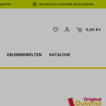
hpartner
Versand nur innerhalb Deutschlands
ng
0,00 €*
ERLEBNISWELTEN
KATALOGE