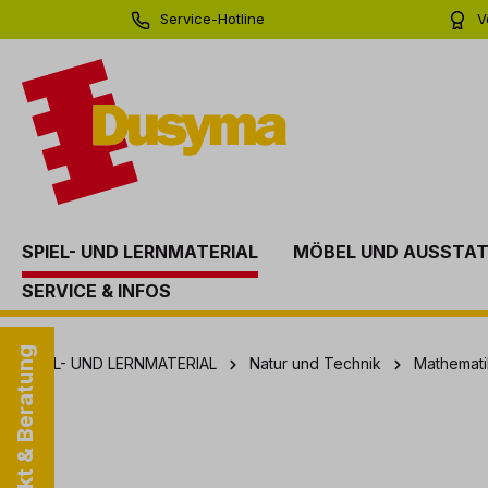
Service-Hotline
V
springen
Zur Hauptnavigation springen
0 71 81 - 60 03 0
Bi
SPIEL- UND LERNMATERIAL
MÖBEL UND AUSSTA
SERVICE & INFOS
Kontakt & Beratung
SPIEL- UND LERNMATERIAL
Natur und Technik
Mathemati
Bildergalerie überspringen