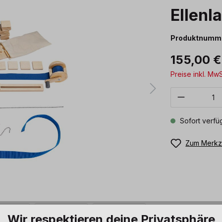
Ellen
Produktnumm
155,00 
Preise inkl. Mw
Produkt 
Sofort verfüg
Zum Merkze
Wir respektieren deine Privatsphäre