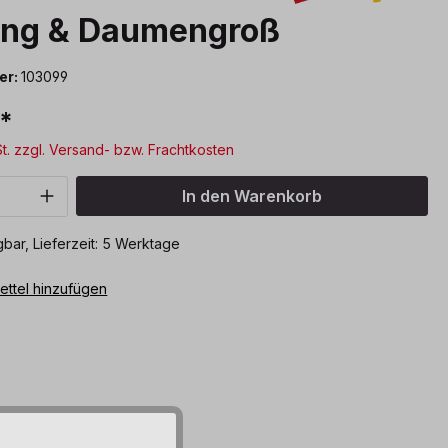
lang & Daumengroß
er:
103099
€*
St. zzgl. Versand- bzw. Frachtkosten
Anzahl: Gib den gewünschten Wert ein o
In den Warenkorb
bar, Lieferzeit: 5 Werktage
ttel hinzufügen