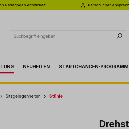
on Pädagogen entwickelt
Persönlicher Ansprec
s zu 5 Jahre Garantie
Individuelle Betreuu
TTUNG
NEUHEITEN
STARTCHANCEN-PROGRAMM
Sitzgelegenheiten
Stühle
Drehs