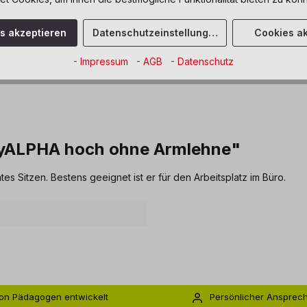
Sofort verfüg
es akzeptieren
Datenschutzeinstellungen
Cookies ak
Zum Merkze
- Impressum
- AGB
- Datenschutz
myALPHA hoch ohne Armlehne"
 Sitzen. Bestens geeignet ist er für den Arbeitsplatz im Büro.
on Pädagogen entwickelt
Persönlicher Ansprec