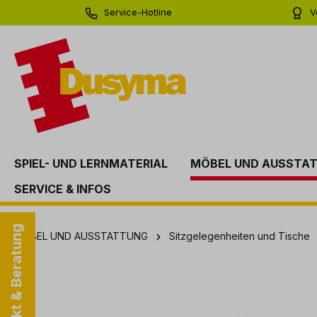
Service-Hotline
V
springen
Zur Hauptnavigation springen
0 71 81 - 60 03 0
Bi
SPIEL- UND LERNMATERIAL
MÖBEL UND AUSSTA
SERVICE & INFOS
Kontakt & Beratung
MÖBEL UND AUSSTATTUNG
Sitzgelegenheiten und Tische
Bildergalerie überspringen