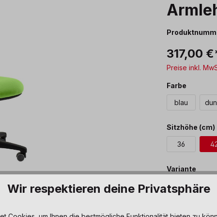
Armle
Produktnumm
317,00 €
Preise inkl. Mw
auswäh
Farbe
blau
dun
Sitzhöhe (cm)
36
4
ausw
Variante
mit Armlehne
Wir respektieren deine Privatsphäre
Produkt 
 Cookies, um Ihnen die bestmögliche Funktionalität bieten zu könn