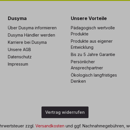
s zu 5 Jahre Garantie
Individuelle Betreuu
Dusyma
Unsere Vorteile
Über Dusyma informieren
Pädagogisch wertvolle
Produkte
Dusyma Händler werden
Produkte aus eigener
Karriere bei Dusyma
Entwicklung
Unsere AGB
Bis zu 5 Jahre Garantie
Datenschutz
Persönlicher
Impressum
Ansprechpartner
Ökologisch langfristiges
Denken
Vertrag widerrufen
ehrwertsteuer zzgl.
Versandkosten
und ggf. Nachnahmegebühren, we