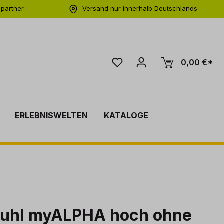
hpartner
Versand nur innerhalb Deutschlands
ng
0,00 €*
ERLEBNISWELTEN
KATALOGE
tuhl myALPHA hoch ohne