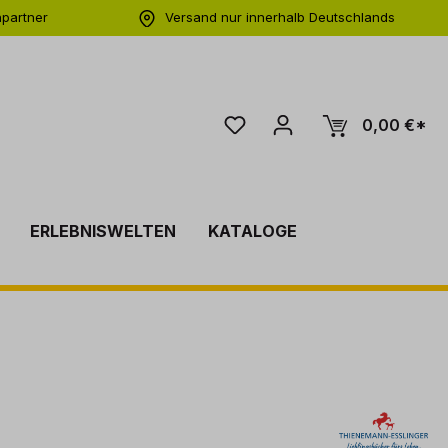
hpartner
Versand nur innerhalb Deutschlands
ng
0,00 €*
ERLEBNISWELTEN
KATALOGE