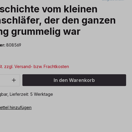
schichte vom kleinen
schläfer, der den ganzen
ng grummelig war
er:
808569
St. zzgl. Versand- bzw. Frachtkosten
Anzahl: Gib den gewünschten Wert ein o
In den Warenkorb
bar, Lieferzeit: 5 Werktage
ttel hinzufügen