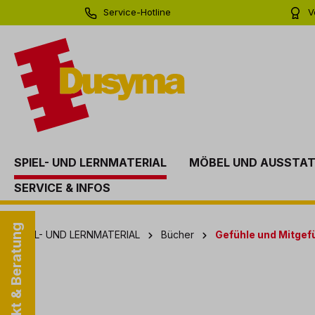
Service-Hotline
V
springen
Zur Hauptnavigation springen
0 71 81 - 60 03 0
Bi
SPIEL- UND LERNMATERIAL
MÖBEL UND AUSSTA
SERVICE & INFOS
Kontakt & Beratung
SPIEL- UND LERNMATERIAL
Bücher
Gefühle und Mitgef
Bildergalerie überspringen