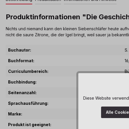
Produktinformationen "Die Geschich
Nichts und niemand kann den kleinen Siebenschläfer heute aufhei
nicht die saure Zitrone, die der Igel bringt, weil sauer ja bekan
Buchautor:
S.
Buchformat:
16
Curriculumbereich:
B
Buchbindung:
P
Seitenanzahl:
28
Diese Website verwendet
Sprachausführung:
D
Alle Cooki
Marke:
T
Produkt ist geeignet:
a