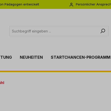
on Pädagogen entwickelt
Persönlicher Ansprec
s zu 5 Jahre Garantie
Individuelle Betreuu
TTUNG
NEUHEITEN
STARTCHANCEN-PROGRAMM
ühl