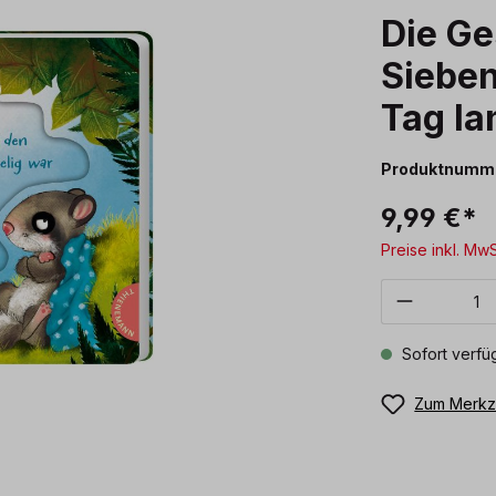
Die Ge
Sieben
Tag la
Produktnumm
9,99 €*
Preise inkl. Mw
Produkt 
Sofort verfüg
Zum Merkze