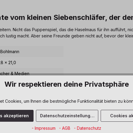
te vom kleinen Siebenschläfer, der d
tern. Nicht das Puppenspiel, das die Haselmaus für ihn aufführt, ni
ntlich lustig macht. Aber seine Freunde geben nicht auf, bevor der k
 Bohlmann
,8 x 21,0
ücher & Medien
Wir respektieren deine Privatsphäre
appbuch
 Seiten
 Cookies, um Ihnen die bestmögliche Funktionalität bieten zu könn
E
es akzeptieren
Datenschutzeinstellungen
Cookies ak
hienemann
- Impressum
- AGB
- Datenschutz
b 24 Monate