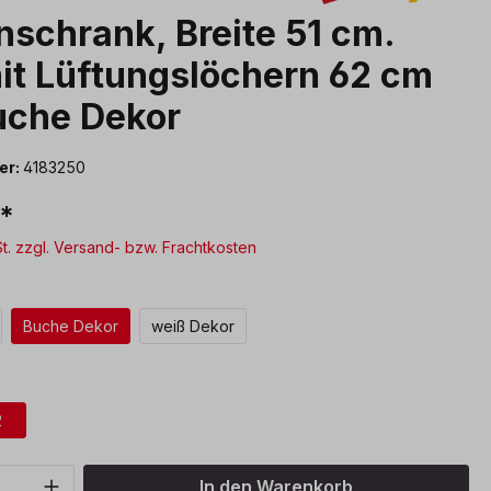
schrank, Breite 51 cm.
it Lüftungslöchern 62 cm
Buche Dekor
er:
4183250
€*
St. zzgl. Versand- bzw. Frachtkosten
ählen
Buche Dekor
weiß Dekor
wählen
2
Anzahl: Gib den gewünschten Wert ein o
In den Warenkorb