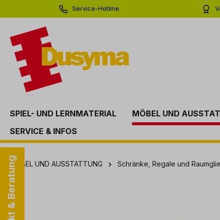
Service-Hotline
V
springen
Zur Hauptnavigation springen
0 71 81 - 60 03 0
Bi
SPIEL- UND LERNMATERIAL
MÖBEL UND AUSSTA
SERVICE & INFOS
Kontakt & Beratung
MÖBEL UND AUSSTATTUNG
Schränke, Regale und Raumgli
Bildergalerie überspringen