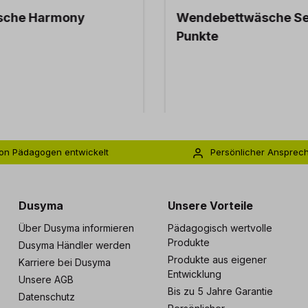
sche Harmony
Wendebettwäsche Se
Punkte
on Pädagogen entwickelt
Persönlicher Ansprec
s zu 5 Jahre Garantie
Individuelle Betreuu
Dusyma
Unsere Vorteile
Über Dusyma informieren
Pädagogisch wertvolle
Produkte
Dusyma Händler werden
Produkte aus eigener
Karriere bei Dusyma
Entwicklung
Unsere AGB
Bis zu 5 Jahre Garantie
Datenschutz