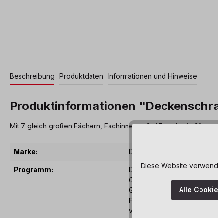
Beschreibung
Produktdaten
Informationen und Hinweise
Produktinformationen "Deckenschran
Mit 7 gleich großen Fächern, Fachinnenmaß: 47 cm breit, 38 cm t
Marke:
Dusyma
Diese Website verwendet
Programm:
Die große Dusyma Schrank
Qualität und Funktionalität.
Alle Cooki
Gestaltungsspielraum. Mit 
Furnier) eingerichtete Räum
versprühen eine freundlich