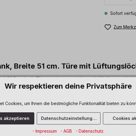
Sofort verfüg
Zum Merkze
k, Breite 51 cm. Türe mit Lüftungslöc
ief, 23,5 cm hoch. Türen rechts angeschlagen. Auf Anfrage auch ohn
Wir respektieren deine Privatsphäre
 Cookies, um Ihnen die bestmögliche Funktionalität bieten zu könn
 Auswahl überzeugt durch
 Sie ermöglicht einen großen
es akzeptieren
Datenschutzeinstellungen
Cookies ak
Joy plus (Ahorn Dekor oder
e sind hell, einladend und
- Impressum
- AGB
- Datenschutz
e Atmosphäre.