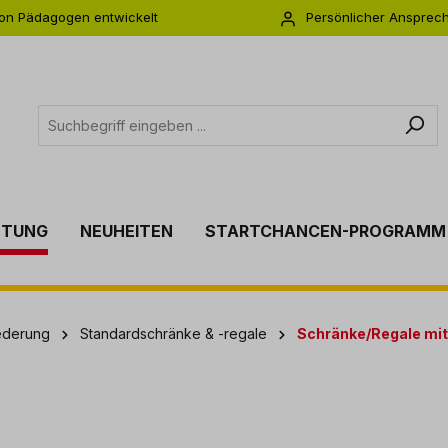
on Pädagogen entwickelt
Persönlicher Ansprec
s zu 5 Jahre Garantie
Individuelle Betreuu
TTUNG
NEUHEITEN
STARTCHANCEN-PROGRAMM
ederung
Standardschränke & -regale
Schränke/Regale mit