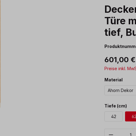
Decken
Türe m
tief, 
Produktnumm
601,00 
Preise inkl. Mw
ausw
Material
Ahorn Dekor
aus
Tiefe (cm)
42
6
Produkt 