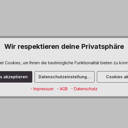
schuppen mit bewachsenem Dach"
Wir respektieren deine Privatsphäre
gestattet. Viel Platz für die Aufbewahrung aller gewünschter Materi
rn zeigt auch wie Natur, Design und praktische Möbel kombiniert 
 Cookies, um Ihnen die bestmögliche Funktionalität bieten zu könn
es akzeptieren
Datenschutzeinstellungen
Cookies ak
- Impressum
- AGB
- Datenschutz