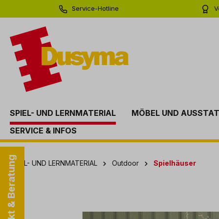
Service-Hotline
V
springen
Zur Hauptnavigation springen
0 71 81 - 60 03 0
Bi
SPIEL- UND LERNMATERIAL
MÖBEL UND AUSSTA
SERVICE & INFOS
Kontakt & Beratung
SPIEL- UND LERNMATERIAL
Outdoor
Spielhäuser
Bildergalerie überspringen