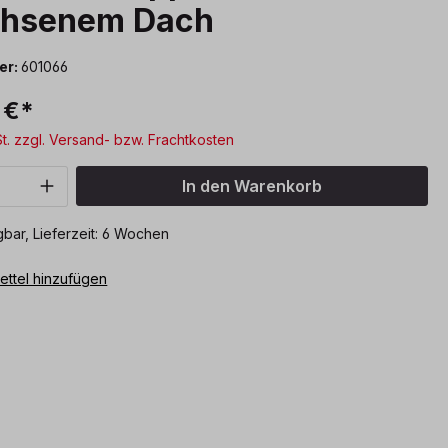
hsenem Dach
er:
601066
 €*
St. zzgl. Versand- bzw. Frachtkosten
Anzahl: Gib den gewünschten Wert ein o
In den Warenkorb
bar, Lieferzeit: 6 Wochen
ttel hinzufügen