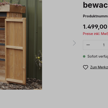
bewac
Produktnumm
1.499,00
Preise inkl. Mw
Produkt 
Sofort verfüg
Zum Merkze