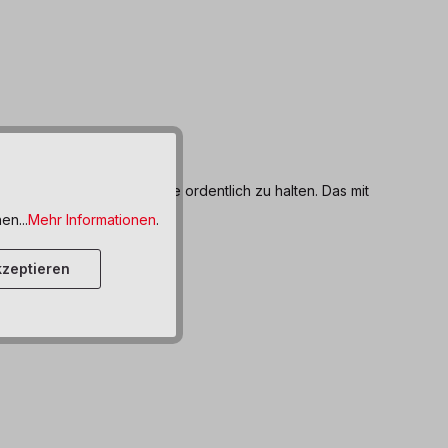
alien um die Spielbereiche ordentlich zu halten. Das mit
werden können.
en...
Mehr Informationen
.
zeptieren