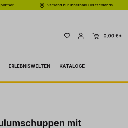
hpartner
Versand nur innerhalb Deutschlands
ng
0,00 €*
ERLEBNISWELTEN
KATALOGE
culumschuppen mit