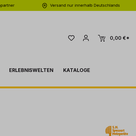
hpartner
Versand nur innerhalb Deutschlands
ng
0,00 €*
ERLEBNISWELTEN
KATALOGE