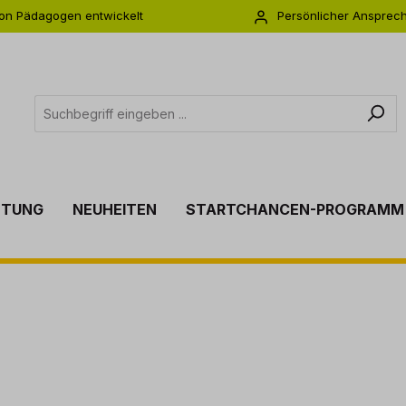
on Pädagogen entwickelt
Persönlicher Ansprec
s zu 5 Jahre Garantie
Individuelle Betreuu
TTUNG
NEUHEITEN
STARTCHANCEN-PROGRAMM