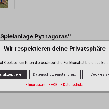
Spielanlage Pythagoras"
 Abstiegsmöglichkeiten angeboten, sowie eine Rutsche und ein Steue
Wir respektieren deine Privatsphäre
schieben und ausprobieren ein.
 Cookies, um Ihnen die bestmögliche Funktionalität bieten zu könn
12 Monate
montiert
es akzeptieren
Datenschutzeinstellungen
Cookies ak
- Impressum
- AGB
- Datenschutz