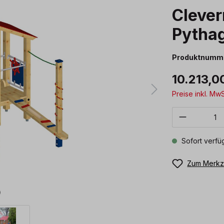
Clever
Pytha
Produktnumm
10.213,0
Preise inkl. Mw
Produkt 
Sofort verfüg
Zum Merkze