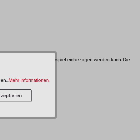
rrad, welches in ein Fantasiespiel einbezogen werden kann. Die
en...
Mehr Informationen
.
zeptieren