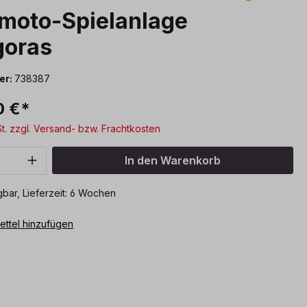
moto-Spielanlage
goras
er:
738387
0 €*
St. zzgl. Versand- bzw. Frachtkosten
Anzahl: Gib den gewünschten Wert ein o
In den Warenkorb
bar, Lieferzeit: 6 Wochen
ttel hinzufügen