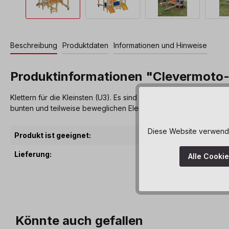
Beschreibung
Produktdaten
Informationen und Hinweise
Produktinformationen "Clevermoto-
Klettern für die Kleinsten (U3). Es sind verschiedene Auf- und
bunten und teilweise beweglichen Elemente laden zum greifen, 
Diese Website verwendet
Produkt ist geeignet:
ab 
Lieferung:
vor
Alle Cooki
Könnte auch gefallen