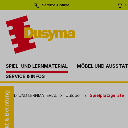
Service-Hotline
V
springen
Zur Hauptnavigation springen
0 71 81 - 60 03 0
Bi
SPIEL- UND LERNMATERIAL
MÖBEL UND AUSSTA
SERVICE & INFOS
Kontakt & Beratung
SPIEL- UND LERNMATERIAL
Outdoor
Spielplatzgeräte
Bildergalerie überspringen