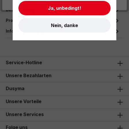
- Impressum
- AGB
- Datenschutz
Ja, unbedingt!
Beschreibung
Produktdaten
Nein, danke
Informationen und Hinweise
Service-Hotline
Unsere Bezahlarten
Dusyma
Unsere Vorteile
Unsere Services
Folge uns