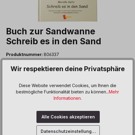
Buch zur Sandwanne
Schreib es in den Sand
Produktnummer:
806337
24,50 €*
Wir respektieren deine Privatsphäre
Preise inkl. MwSt. zzgl. Versand- bzw. Frachtkosten
Diese Website verwendet Cookies, um Ihnen die
auswählen
Variante
bestmögliche Funktionalität bieten zu können...
Mehr
deutsch
englisch
Informationen
.
Produkt Anzahl: Gib den gewünschten We
In den Warenkorb
Alle Cookies akzeptieren
Sofort verfügbar, Lieferzeit: 5 Werktage
Datenschutzeinstellungen