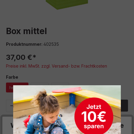
Box mittel
Produktnummer:
402535
37,00 €*
Preise inkl. MwSt. zzgl. Versand- bzw. Frachtkosten
auswählen
Farbe
hellgrün
natur
rot
Produkt Anzahl: Gib den gewünschten We
In den Warenkorb
Sofort verfügbar, Lieferzeit: 5 Werktage
Wir respektieren deine Privatsphäre
Zum Merkzettel hinzufügen