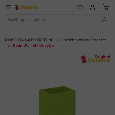
alt springen
MÖBEL UND AUSSTATTUNG
Spielebenen und Podeste
RaumWürfel - DusyDo
Bildergalerie überspringen