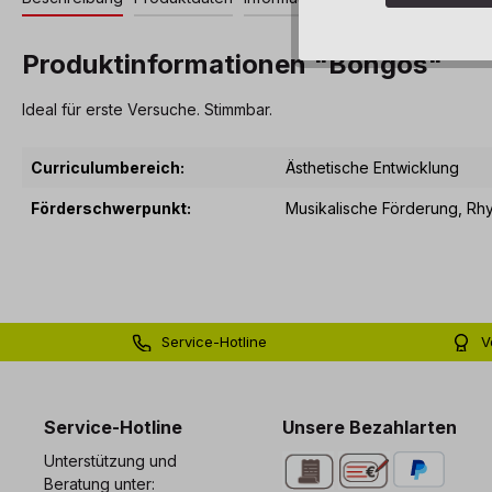
Produktinformationen "Bongos"
Ideal für erste Versuche. Stimmbar.
Curriculumbereich:
Ästhetische Entwicklung
Förderschwerpunkt:
Musikalische Förderung
, Rh
Service-Hotline
V
0 71 81 - 60 03 0
Bi
Service-Hotline
Unsere Bezahlarten
Unterstützung und
Beratung unter: