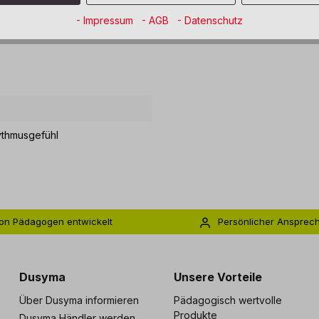
- Impressum
- AGB
- Datenschutz
ythmusgefühl
on Pädagogen entwickelt
Persönlicher Ansprec
s zu 5 Jahre Garantie
Individuelle Betreuu
Dusyma
Unsere Vorteile
Über Dusyma informieren
Pädagogisch wertvolle
Produkte
Dusyma Händler werden