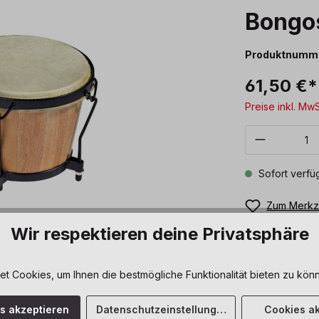
Bongo
Produktnumm
61,50 €*
Preise inkl. Mw
Produkt 
Sofort verfüg
Zum Merkze
Wir respektieren deine Privatsphäre
 Cookies, um Ihnen die bestmögliche Funktionalität bieten zu könn
es akzeptieren
Datenschutzeinstellungen
Cookies ak