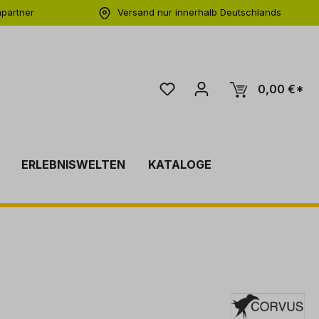
hpartner
Versand nur innerhalb Deutschlands
ng
0,00 €*
ERLEBNISWELTEN
KATALOGE