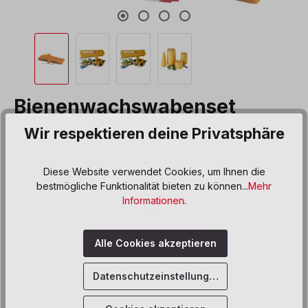
Bienenwachswabenset
Wir respektieren deine Privatsphäre
Produktnummer:
563910
54,80 €*
Diese Website verwendet Cookies, um Ihnen die
bestmögliche Funktionalität bieten zu können...
Mehr
Preise inkl. MwSt. zzgl. Versand- bzw. Frachtkosten
Informationen
.
Produkt Anzahl: Gib den gewünschten We
In den Warenkorb
Alle Cookies akzeptieren
Sofort verfügbar, Lieferzeit: 5 Werktage
Datenschutzeinstellungen
Zum Merkzettel hinzufügen