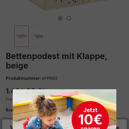
Bettenpodest mit Klappe,
beige
Produktnummer:
4999692
1.686,00 €*
Preise inkl. MwSt. zzgl. Versand- bzw. Frachtkosten
auswählen
Breite (cm)
70
140
Wir respektieren deine Privatsphäre