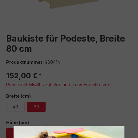
Baukiste für Podeste, Breite
80 cm
Produktnummer:
400414
152,00 €*
Preise inkl. MwSt. zzgl. Versand- bzw. Frachtkosten
auswählen
Breite (cm)
40
80
auswählen
Höhe (cm)
15
25
35