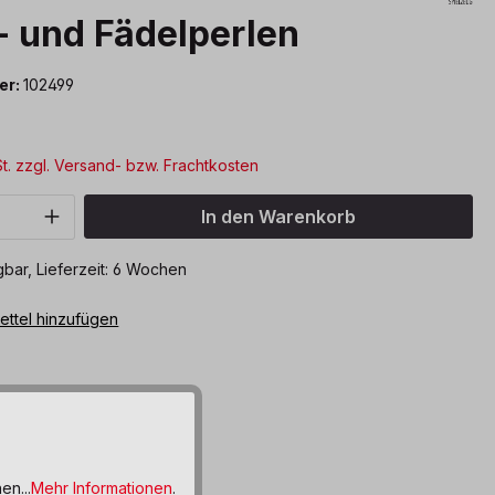
- und Fädelperlen
er:
102499
*
St. zzgl. Versand- bzw. Frachtkosten
Anzahl: Gib den gewünschten Wert ein o
In den Warenkorb
bar, Lieferzeit: 6 Wochen
ttel hinzufügen
en...
Mehr Informationen
.