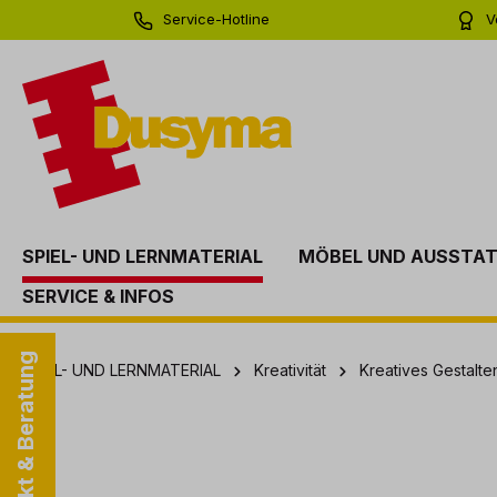
Service-Hotline
V
springen
Zur Hauptnavigation springen
0 71 81 - 60 03 0
Bi
SPIEL- UND LERNMATERIAL
MÖBEL UND AUSSTA
SERVICE & INFOS
Kontakt & Beratung
SPIEL- UND LERNMATERIAL
Kreativität
Kreatives Gestalt
Bildergalerie überspringen