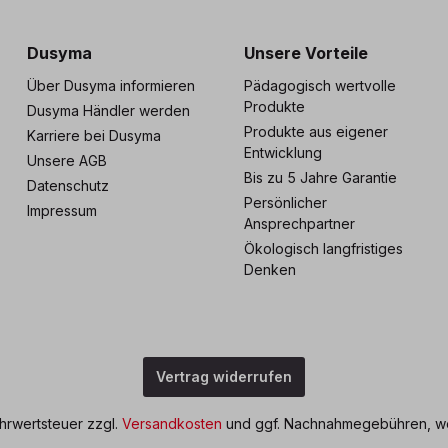
s zu 5 Jahre Garantie
Individuelle Betreuu
Dusyma
Unsere Vorteile
Über Dusyma informieren
Pädagogisch wertvolle
Produkte
Dusyma Händler werden
Produkte aus eigener
Karriere bei Dusyma
Entwicklung
Unsere AGB
Bis zu 5 Jahre Garantie
Datenschutz
Persönlicher
Impressum
Ansprechpartner
Ökologisch langfristiges
Denken
Vertrag widerrufen
ehrwertsteuer zzgl.
Versandkosten
und ggf. Nachnahmegebühren, we