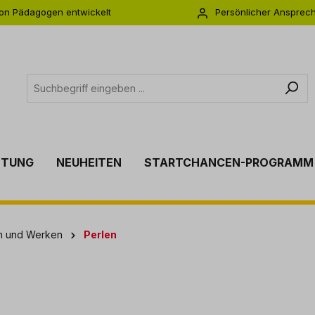
on Pädagogen entwickelt
Persönlicher Ansprec
s zu 5 Jahre Garantie
Individuelle Betreuu
TTUNG
NEUHEITEN
STARTCHANCEN-PROGRAMM
en und Werken
Perlen