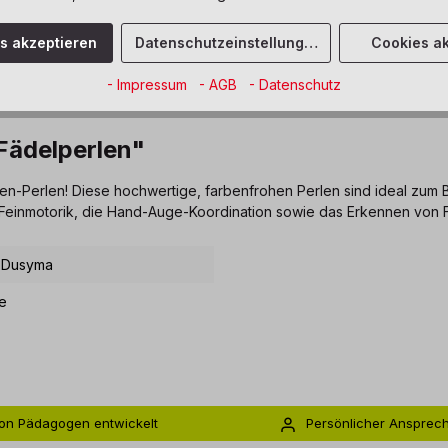
es akzeptieren
Datenschutzeinstellungen
Cookies ak
- Impressum
- AGB
- Datenschutz
Fädelperlen"
en-Perlen! Diese hochwertige, farbenfrohen Perlen sind ideal zum B
 Feinmotorik, die Hand-Auge-Koordination sowie das Erkennen von
 Dusyma
e
on Pädagogen entwickelt
Persönlicher Ansprec