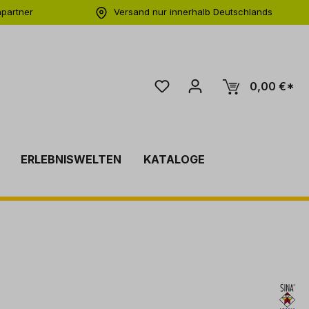
hpartner
Versand nur innerhalb Deutschlands
ng
0,00 €*
ERLEBNISWELTEN
KATALOGE