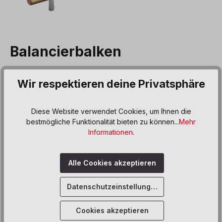
Balancierbalken
Produktnummer:
738237
Wir respektieren deine Privatsphäre
673,00 €*
Preise inkl. MwSt. zzgl. Versand- bzw. Frachtkosten
Diese Website verwendet Cookies, um Ihnen die
bestmögliche Funktionalität bieten zu können...
Mehr
Produkt Anzahl: Gib den gewünschten We
In den Warenkorb
Informationen
.
Sofort verfügbar, Lieferzeit: 6 Wochen
Alle Cookies akzeptieren
Zum Merkzettel hinzufügen
Datenschutzeinstellungen
Cookies akzeptieren
Beschreibung