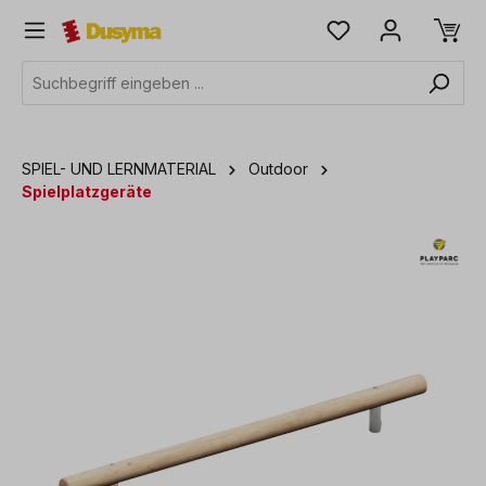
alt springen
SPIEL- UND LERNMATERIAL
Outdoor
Spielplatzgeräte
Bildergalerie überspringen