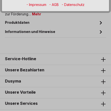
Ein Klassiker unter den Spielplatzgeräten und dennoch
- Impressum
- AGB
- Datenschutz
gerne verwendet. Eines der beliebtesten Balanciergeräte
zur Förderung…
Mehr
Produktdaten
Informationen und Hinweise
Service-Hotline
Unsere Bezahlarten
Dusyma
Unsere Vorteile
Unsere Services