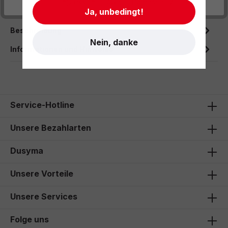
- Impressum
- AGB
- Datenschutz
Ja, unbedingt!
Beschreibung
Nein, danke
Informationen und Hinweise
Service-Hotline
Unsere Bezahlarten
Dusyma
Unsere Vorteile
Unsere Services
Folge uns