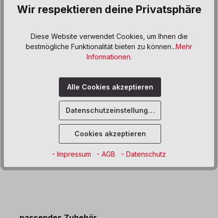
Wir respektieren deine Privatsphäre
Zum Merkzettel hinzufügen
Diese Website verwendet Cookies, um Ihnen die
bestmögliche Funktionalität bieten zu können...
Mehr
Beschreibung
Informationen
.
Auf einer Insel im Zahlenmeer leben das Königspaar und die
Inselbewohner. Das Königspaar schätzt die Inselbewohner
Alle Cookies akzeptieren
sehr, die…
Mehr
Produktdaten
Datenschutzeinstellungen
Informationen und Hinweise
Cookies akzeptieren
Downloads
- Impressum
- AGB
- Datenschutz
Produktgalerie überspringen
passendes Zubehör