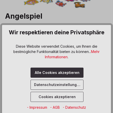
Angelspiel
Produktnummer:
549224
Wir respektieren deine Privatsphäre
32,50 €*
Preise inkl. MwSt. zzgl. Versand- bzw. Frachtkosten
Diese Website verwendet Cookies, um Ihnen die
bestmögliche Funktionalität bieten zu können...
Mehr
Produkt Anzahl: Gib den gewünschten We
Informationen
.
In den Warenkorb
Sofort verfügbar, Lieferzeit: 5 Werktage
Alle Cookies akzeptieren
Zum Merkzettel hinzufügen
Datenschutzeinstellungen
Cookies akzeptieren
Beschreibung
Der Spieleklassiker als robuste Holzvariante, bunt bemalt.
- Impressum
- AGB
- Datenschutz