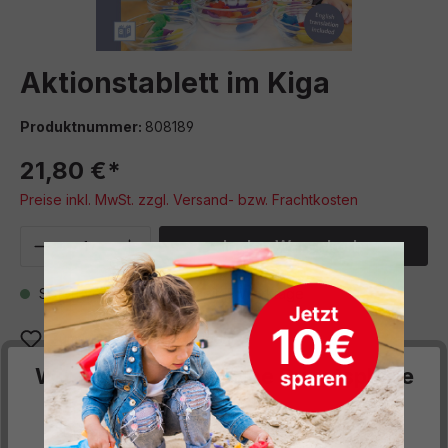
Aktionstablett im Kiga
Produktnummer:
808189
21,80 €*
Preise inkl. MwSt. zzgl. Versand- bzw. Frachtkosten
Produkt Anzahl: Gib den gewünschten We
In den Warenkorb
Sofort verfügbar, Lieferzeit: 5 Werktage
Zum Merkzettel hinzufügen
Wir respektieren deine Privatsphäre
Beschreibung
Diese Website verwendet Cookies, um Ihnen die
Die Arbeit mit Aktionstabletts lohnt sich! Kinder können damit