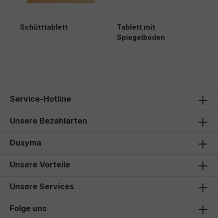
Schütttablett
Tablett mit
F
Spiegelboden
44,50 €*
64,00 €*
4
Service-Hotline
Unsere Bezahlarten
Dusyma
Unsere Vorteile
Unsere Services
Folge uns