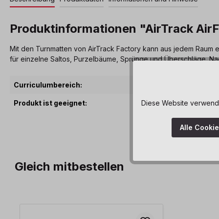
Produktinformationen "AirTrack Air
Mit den Turnmatten von AirTrack Factory kann aus jedem Raum ei
für einzelne Saltos, Purzelbäume, Sprünge und Überschläge. Nac
Curriculumbereich:
Motorische Ent
Produkt ist geeignet:
ab 3 Jahre
Diese Website verwendet
Alle Cooki
Gleich mitbestellen
Produktgalerie überspringen