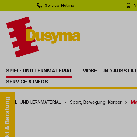
Service-Hotline
V
springen
Zur Hauptnavigation springen
0 71 81 - 60 03 0
Bi
SPIEL- UND LERNMATERIAL
MÖBEL UND AUSSTA
SERVICE & INFOS
Kontakt & Beratung
SPIEL- UND LERNMATERIAL
Sport, Bewegung, Körper
Ma
Bildergalerie überspringen