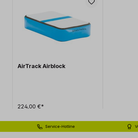
AirTrack Airblock
224,00 €*
Service-Hotline
V
0 71 81 - 60 03 0
Bi