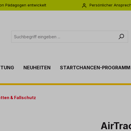
on Pädagogen entwickelt
Persönlicher Ansprec
s zu 5 Jahre Garantie
Individuelle Betreuu
TTUNG
NEUHEITEN
STARTCHANCEN-PROGRAMM
tten & Fallschutz
AirTra