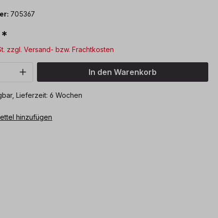
er:
705367
€*
St. zzgl. Versand- bzw. Frachtkosten
Anzahl: Gib den gewünschten Wert ein o
In den Warenkorb
bar, Lieferzeit: 6 Wochen
ttel hinzufügen