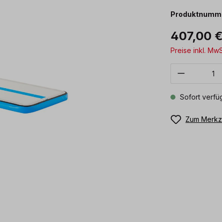
Produktnumm
407,00 
Preise inkl. Mw
Produkt 
Sofort verfüg
Zum Merkze