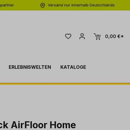
hpartner
Versand nur innerhalb Deutschlands
ng
0,00 €*
ERLEBNISWELTEN
KATALOGE
ck AirFloor Home