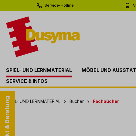
Service-Hotline
V
springen
Zur Hauptnavigation springen
0 71 81 - 60 03 0
Bi
SPIEL- UND LERNMATERIAL
MÖBEL UND AUSSTA
SERVICE & INFOS
Kontakt & Beratung
SPIEL- UND LERNMATERIAL
Bücher
Fachbücher
Bildergalerie überspringen