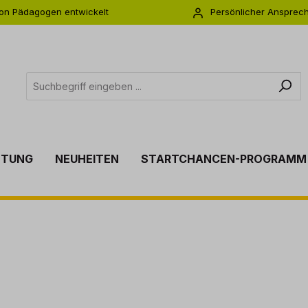
on Pädagogen entwickelt
Persönlicher Ansprec
s zu 5 Jahre Garantie
Individuelle Betreuu
TTUNG
NEUHEITEN
STARTCHANCEN-PROGRAMM