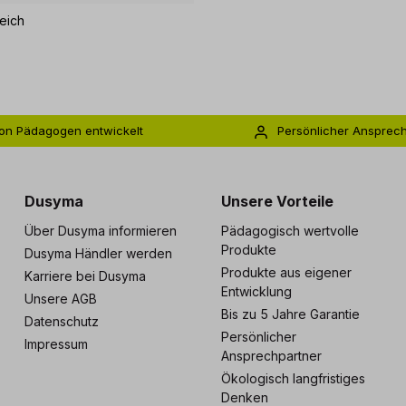
eich
on Pädagogen entwickelt
Persönlicher Ansprec
s zu 5 Jahre Garantie
Individuelle Betreuu
Dusyma
Unsere Vorteile
Über Dusyma informieren
Pädagogisch wertvolle
Produkte
Dusyma Händler werden
Produkte aus eigener
Karriere bei Dusyma
Entwicklung
Unsere AGB
Bis zu 5 Jahre Garantie
Datenschutz
Persönlicher
Impressum
Ansprechpartner
Ökologisch langfristiges
Denken