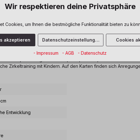
Wir respektieren deine Privatsphäre
 Cookies, um Ihnen die bestmögliche Funktionalität bieten zu könn
es akzeptieren
Datenschutzeinstellungen
Cookies ak
sstationen für Motorik, Körperspann
- Impressum
- AGB
- Datenschutz
es Körpertraining für Balance, Kraft, Motorik, Koordination und Ausd
e Zirkeltraining mit Kindern. Auf den Karten finden sich Anregung
r
 cm
che Entwicklung
re