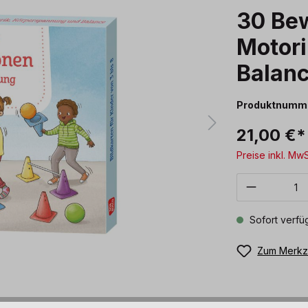
30 Be
Motor
Balan
Produktnumm
21,00 €*
Preise inkl. Mw
Produkt 
Sofort verfüg
Zum Merkze