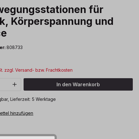
wegungsstationen für
ik, Körperspannung und
ce
er:
808733
St. zzgl. Versand- bzw. Frachtkosten
Anzahl: Gib den gewünschten Wert ein o
In den Warenkorb
bar, Lieferzeit: 5 Werktage
ttel hinzufügen