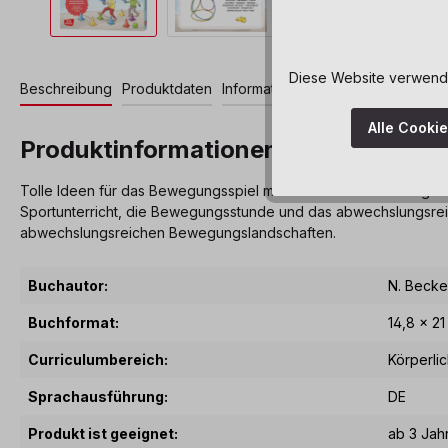
Diese Website verwendet
Beschreibung
Produktdaten
Informationen und Hinweise
Alle Cooki
Produktinformationen "30 Bewegung
Tolle Ideen für das Bewegungsspiel mit Kindern-abwechslungsreich
Sportunterricht, die Bewegungsstunde und das abwechslungsreich
abwechslungsreichen Bewegungslandschaften.
Buchautor:
N. Becke
Buchformat:
14,8 x 21
Curriculumbereich:
Körperli
Sprachausführung:
DE
Produkt ist geeignet:
ab 3 Jah