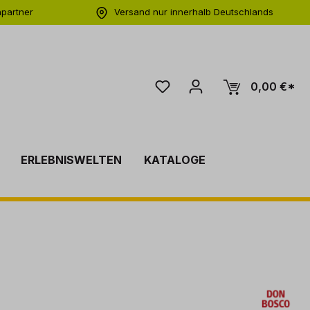
hpartner
Versand nur innerhalb Deutschlands
ng
0,00 €*
ERLEBNISWELTEN
KATALOGE