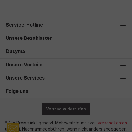
432,00 €*
365,00 €*
4
Service-Hotline
Unsere Bezahlarten
Dusyma
Unsere Vorteile
Unsere Services
Folge uns
Vertrag widerrufen
* Alle Preise inkl. gesetzl. Mehrwertsteuer zzgl.
Versandkosten
und ggf. Nachnahmegebühren, wenn nicht anders angegeben.