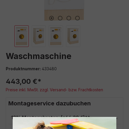
Waschmaschine
Produktnummer:
433480
443,00 €*
Preise inkl. MwSt. zzgl. Versand- bzw. Frachtkosten
Montageservice dazubuchen
10% Montagekosten
(+44,30 €)**