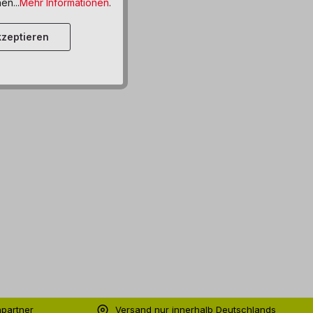
en...
Mehr Informationen
.
zeptieren
hpartner
Versand nur innerhalb Deutschlands