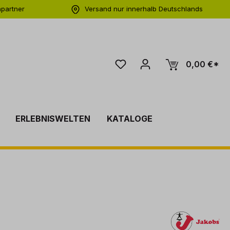
hpartner
Versand nur innerhalb Deutschlands
ng
0,00 €*
ERLEBNISWELTEN
KATALOGE