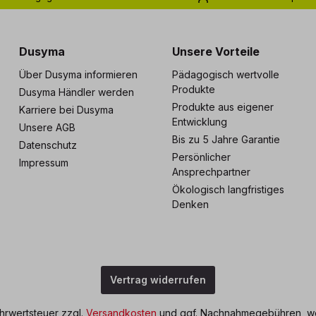
s zu 5 Jahre Garantie
Individuelle Betreuu
Dusyma
Unsere Vorteile
Über Dusyma informieren
Pädagogisch wertvolle
Produkte
Dusyma Händler werden
Produkte aus eigener
Karriere bei Dusyma
Entwicklung
Unsere AGB
Bis zu 5 Jahre Garantie
Datenschutz
Persönlicher
Impressum
Ansprechpartner
Ökologisch langfristiges
Denken
Vertrag widerrufen
ehrwertsteuer zzgl.
Versandkosten
und ggf. Nachnahmegebühren, we