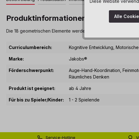
Diese Website verwendet
Produktinformationen "Wandelement
Alle Cooki
Die 18 geometrischen Elemente werden „ohne Lücke“ in einem de
Curriculumbereich:
Kognitive Entwicklung
, Motorische
Marke:
Jakobs®
Förderschwerpunkt:
Auge-Hand-Koordination
, Feinmot
Räumliches Denken
Produkt ist geeignet:
ab 4 Jahre
Für bis zu Spieler/Kinder:
1 - 2 Spielende
Service-Hotline
V