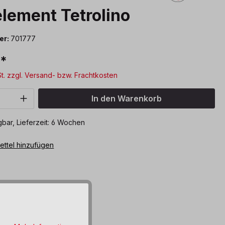
lement Tetrolino
er:
701777
€*
St. zzgl. Versand- bzw. Frachtkosten
Anzahl: Gib den gewünschten Wert ein o
In den Warenkorb
bar, Lieferzeit: 6 Wochen
ttel hinzufügen