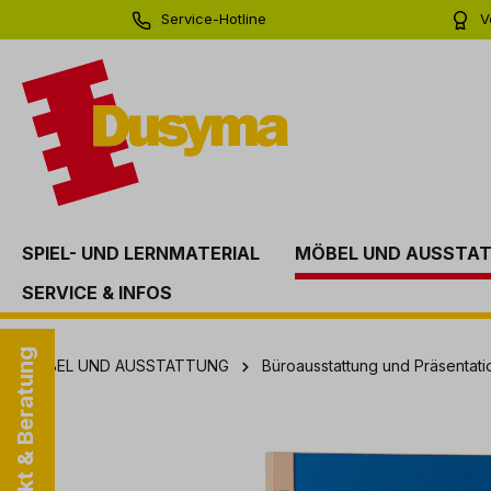
Service-Hotline
V
springen
Zur Hauptnavigation springen
0 71 81 - 60 03 0
Bi
SPIEL- UND LERNMATERIAL
MÖBEL UND AUSSTA
SERVICE & INFOS
Kontakt & Beratung
MÖBEL UND AUSSTATTUNG
Büroausstattung und Präsentati
Bildergalerie überspringen