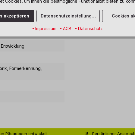
 Cookies, um Ihnen die bestmögliche Funktionalität bieten zu könn
 Tetrolino"
es akzeptieren
Datenschutzeinstellungen
Cookies ak
- Impressum
- AGB
- Datenschutz
r beiden Spielfelder aufgebaut.
 Entwicklung
orik
, Formerkennung
,
on Pädagogen entwickelt
Persönlicher Ansprec