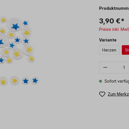
Produktnumm
3,90 €*
Preise inkl. Mw
ausw
Variante
Herzen
S
Produkt 
Sofort verfüg
Zum Merkze