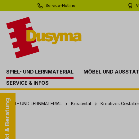
Service-Hotline
V
springen
Zur Hauptnavigation springen
0 71 81 - 60 03 0
Bi
SPIEL- UND LERNMATERIAL
MÖBEL UND AUSSTA
SERVICE & INFOS
Kontakt & Beratung
SPIEL- UND LERNMATERIAL
Kreativität
Kreatives Gestalt
Bildergalerie überspringen