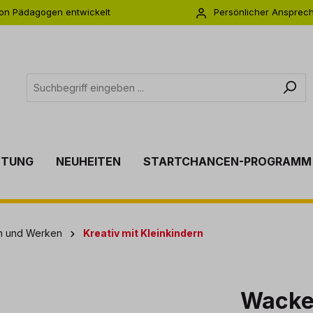
on Pädagogen entwickelt
Persönlicher Ansprec
s zu 5 Jahre Garantie
Individuelle Betreuu
TTUNG
NEUHEITEN
STARTCHANCEN-PROGRAMM
en und Werken
Kreativ mit Kleinkindern
Wacke