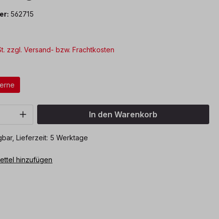
er:
562715
St. zzgl. Versand- bzw. Frachtkosten
ählen
terne
Anzahl: Gib den gewünschten Wert ein o
In den Warenkorb
bar, Lieferzeit: 5 Werktage
ttel hinzufügen