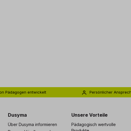
on Pädagogen entwickelt
Persönlicher Ansprec
s zu 5 Jahre Garantie
Individuelle Betreuu
Dusyma
Unsere Vorteile
Über Dusyma informieren
Pädagogisch wertvolle
Produkte