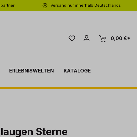
hpartner
Versand nur innerhalb Deutschlands
ng
0,00 €*
ERLEBNISWELTEN
KATALOGE
laugen Sterne