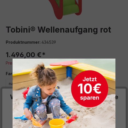
Tobini® Wellenaufgang rot
Produktnummer:
434539
1.496,00 €*
Preise inkl. MwSt. zzgl. Versand- bzw. Frachtkosten
auswählen
Farbe
naturbelassen
rot
Wir respektieren deine Privatsphäre
Montageservice dazubuchen
Diese Website verwendet Cookies, um Ihnen die
10% Montagekosten
(+149,60 €)**
bestmögliche Funktionalität bieten zu können...
Mehr
Informationen
.