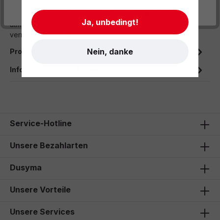
- Impressum
- AGB
- Datenschutz
Ergänzen Sie Ihre Rückzugsbögen mit dieser schönen,
Ja, unbedingt!
atmosphärisch gestalteten Bogenverkleidung. Dieses Set
vermittelt Ihnen…
Mehr
Nein, danke
Produktdaten
Informationen und Hinweise
Service-Hotline
Unsere Bezahlarten
Dusyma
Unsere Vorteile
Unsere Services