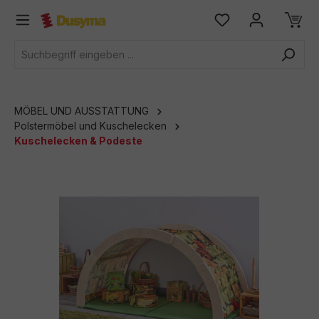
alt springen
MÖBEL UND AUSSTATTUNG
Polstermöbel und Kuschelecken
Kuschelecken & Podeste
Bildergalerie überspringen