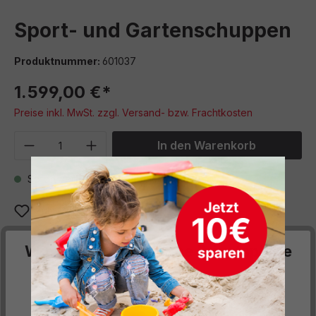
Sport- und Gartenschuppen
Produktnummer:
601037
1.599,00 €*
Preise inkl. MwSt. zzgl. Versand- bzw. Frachtkosten
Produkt Anzahl: Gib den gewünschten We
In den Warenkorb
Sofort verfügbar, Lieferzeit: 6 Wochen
Zum Merkzettel hinzufügen
Wir respektieren deine Privatsphäre
Beschreibung
Mit diesem Schuppen haben Sie jede Menge Platz für
Diese Website verwendet Cookies, um Ihnen die
Kisten sowie seitlich Platz zum Aufstellen von längeren
bestmögliche Funktionalität bieten zu können...
Mehr
Geräten oder oben…
Mehr