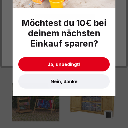
Informationen
.
Produktdaten
Informationen und Hinweise
Alle Cookies akzeptieren
Möchtest du 10€ bei
deinem nächsten
Datenschutzeinstellungen
Einkauf sparen?
Cookies akzeptieren
- Impressum
- AGB
- Datenschutz
Produktgalerie überspringen
Könnte auch gefallen
Ja, unbedingt!
Nein, danke