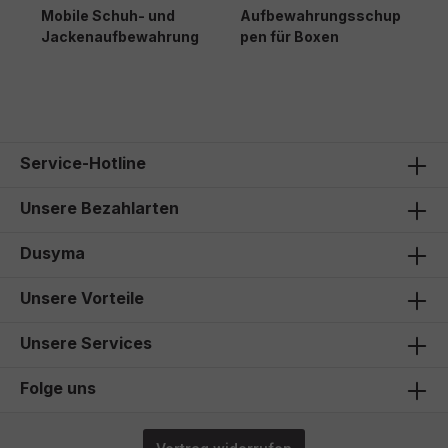
Mobile Schuh- und
Aufbewahrungsschup
K
Jackenaufbewahrung
pen für Boxen
S
1.115,00 €*
1.616,00 €*
1
Service-Hotline
Unsere Bezahlarten
Dusyma
Unsere Vorteile
Unsere Services
Folge uns