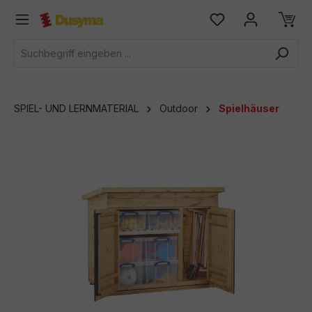
alt springen
SPIEL- UND LERNMATERIAL
Outdoor
Spielhäuser
Bildergalerie überspringen