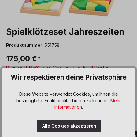
Spielklötzeset Jahreszeiten
Produktnummer:
551758
175,00 €*
Preise inkl. MwSt. zzgl. Versand- bzw. Frachtkosten
Wir respektieren deine Privatsphäre
Diese Website verwendet Cookies, um Ihnen die
Benachrichtige mich
bestmögliche Funktionalität bieten zu können...
Mehr
Informationen
.
Derzeit ist das Produkt nicht verfügbar, wir
benachrichtigen dich gern per E-Mail
Alle Cookies akzeptieren
Benachrichtigt werden, sobald Artikel wieder lieferbar ist!