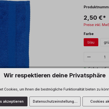
Produktnumm
2,50 €*
Preise inkl. Mw
auswäh
Farbe
blau
gr
Produkt 
Sofort verfüg
Wir respektieren deine Privatsphäre
Zum Merkze
 Cookies, um Ihnen die bestmögliche Funktionalität bieten zu könn
es akzeptieren
Datenschutzeinstellungen
Cookies ak