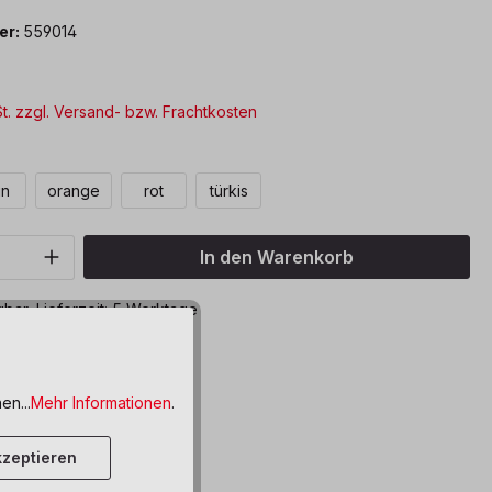
er:
559014
St. zzgl. Versand- bzw. Frachtkosten
len
ün
orange
rot
türkis
Anzahl: Gib den gewünschten Wert ein o
In den Warenkorb
bar, Lieferzeit: 5 Werktage
ttel hinzufügen
en...
Mehr Informationen
.
zeptieren