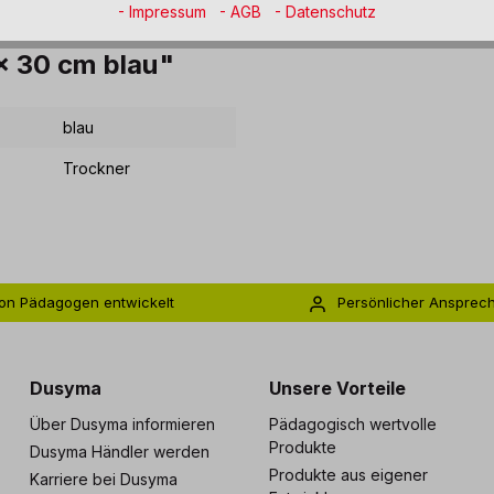
- Impressum
- AGB
- Datenschutz
x 30 cm blau"
blau
Trockner
on Pädagogen entwickelt
Persönlicher Ansprec
s zu 5 Jahre Garantie
Individuelle Betreuu
Dusyma
Unsere Vorteile
Über Dusyma informieren
Pädagogisch wertvolle
Produkte
Dusyma Händler werden
Produkte aus eigener
Karriere bei Dusyma