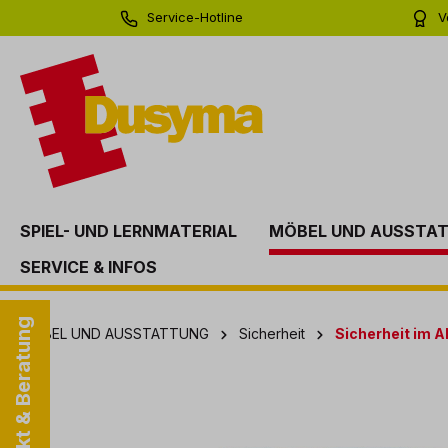
Service-Hotline
V
springen
Zur Hauptnavigation springen
0 71 81 - 60 03 0
Bi
SPIEL- UND LERNMATERIAL
MÖBEL UND AUSSTA
SERVICE & INFOS
Kontakt & Beratung
MÖBEL UND AUSSTATTUNG
Sicherheit
Sicherheit im A
Bildergalerie überspringen