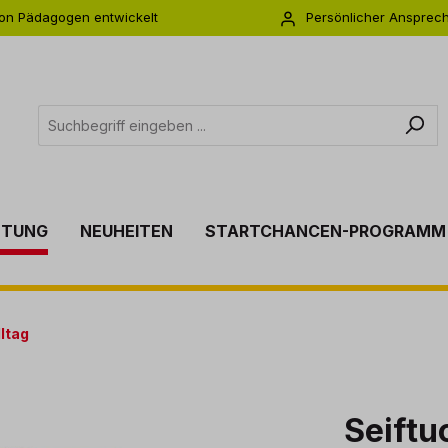
on Pädagogen entwickelt
Persönlicher Ansprec
s zu 5 Jahre Garantie
Individuelle Betreuu
TTUNG
NEUHEITEN
STARTCHANCEN-PROGRAMM
lltag
Seiftu