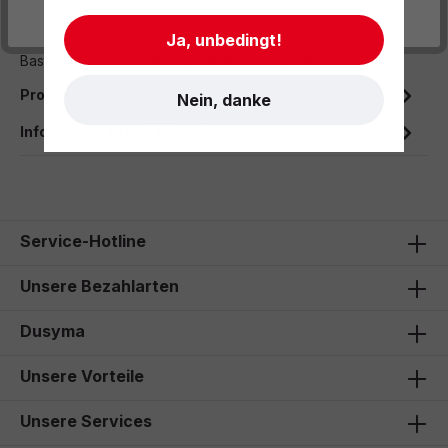
- Impressum
- AGB
- Datenschutz
Beschreibung
Ja, unbedingt!
Bastelfedern für vielseitige Verwendungszwecke.
Produktdaten
Nein, danke
Informationen und Hinweise
Service-Hotline
Unsere Bezahlarten
Dusyma
Unsere Vorteile
Unsere Services