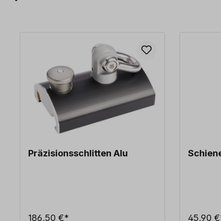
Produktgalerie überspringen
Präzisionsschlitten Alu
Schien
186,50 €*
45,90 €