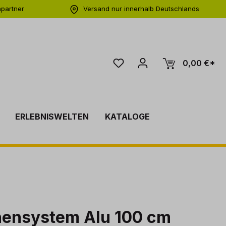
hpartner
Versand nur innerhalb Deutschlands
ng
0,00 €*
ERLEBNISWELTEN
KATALOGE
nensystem Alu 100 cm