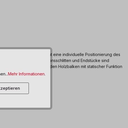
Schienensystem ermöglicht eine individuelle Positionierung des
ten, Positionierer, Präzisionsschlitten und Endstücke sind
ohlen. Achtung! Bei tragenden Holzbalken mit statischer Funktion
en...
Mehr Informationen
.
zeptieren