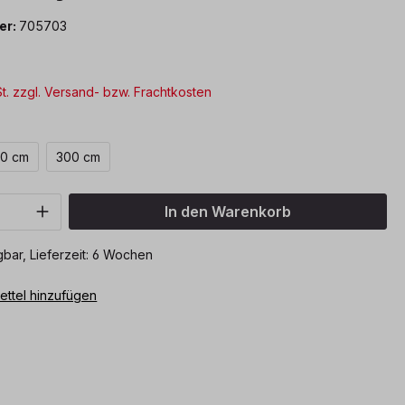
er:
705703
St. zzgl. Versand- bzw. Frachtkosten
len
0 cm
300 cm
Anzahl: Gib den gewünschten Wert ein o
In den Warenkorb
bar, Lieferzeit: 6 Wochen
ttel hinzufügen