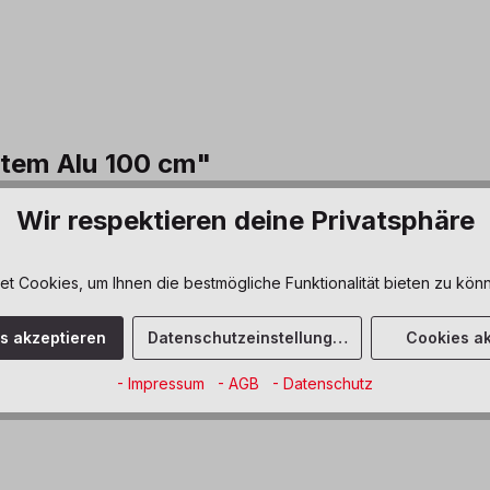
tem Alu 100 cm"
 stabile und flexible Lösung zur Schaukelbefestigung. Das robuste 
Wir respektieren deine Privatsphäre
z. Befestigungsschrauben für Holzbalken sind im Lieferumfang enthal
nflächen wird die Befestigung auf einem Leimbinder-Holzbalken empf
 Cookies, um Ihnen die bestmögliche Funktionalität bieten zu könn
cklung
es akzeptieren
Datenschutzeinstellungen
Cookies ak
- Impressum
- AGB
- Datenschutz