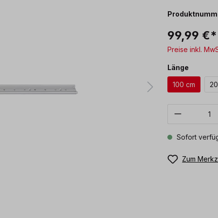
Produktnumm
99,99 €*
Preise inkl. Mw
auswäh
Länge
100 cm
20
Produkt 
Sofort verfüg
Zum Merkze