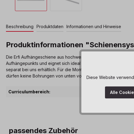
Beschreibung
Produktdaten
Informationen und Hinweise
Produktinformationen "Schienensys
Die Erfi Aufhängeschiene aus hochwertigem Aluminium bietet eine
Aufhängepunkts und eignet sich ideal für den dauerhaften Einsat
separat bei uns erhältlich. Für die Montage an Beton- oder Stei
dürfen keine Bohrungen von unten vorgenommen werden.
Diese Website verwendet
Curriculumbereich:
Körperliche Entwi
Alle Cooki
passendes Zubehör