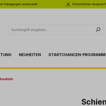
on Pädagogen entwickelt
Persönlicher Ansprec
s zu 5 Jahre Garantie
Individuelle Betreuu
TTUNG
NEUHEITEN
STARTCHANCEN-PROGRAMM
haukeln
Schie