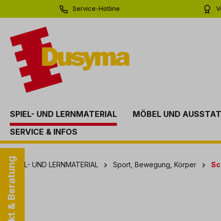
Service-Hotline
V
springen
Zur Hauptnavigation springen
0 71 81 - 60 03 0
Bi
SPIEL- UND LERNMATERIAL
MÖBEL UND AUSSTA
SERVICE & INFOS
Kontakt & Beratung
SPIEL- UND LERNMATERIAL
Sport, Bewegung, Körper
Sc
Bildergalerie überspringen