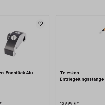
en-Endstück Alu
Teleskop-
Entriegelungsstange
*
139,99 €*