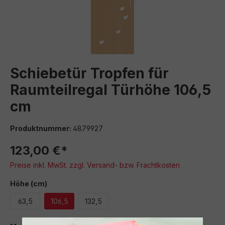
Schiebetür Tropfen für
Raumteilregal Türhöhe 106,5
cm
Produktnummer:
4879927
123,00 €*
Preise inkl. MwSt. zzgl. Versand- bzw. Frachtkosten
auswählen
Höhe (cm)
63,5
106,5
132,5