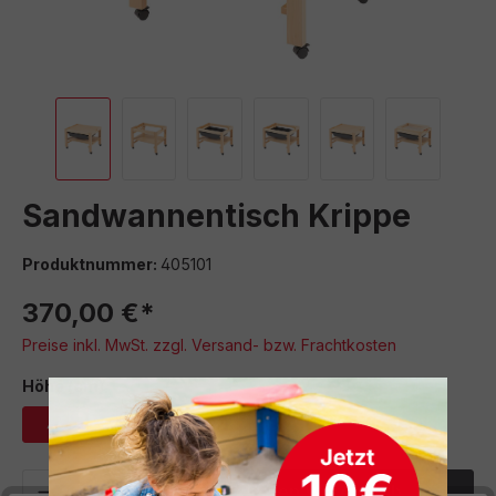
Sandwannentisch Krippe
Produktnummer:
405101
370,00 €*
Preise inkl. MwSt. zzgl. Versand- bzw. Frachtkosten
auswählen
Höhe (cm)
46
61,5
72
Produkt Anzahl: Gib den gewünschten We
In den Warenkorb