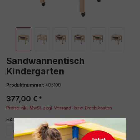
Sandwannentisch
Kindergarten
Produktnummer:
405100
377,00 €*
Preise inkl. MwSt. zzgl. Versand- bzw. Frachtkosten
auswählen
Höhe (cm)
46
61,5
72