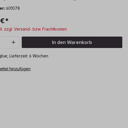
er:
601078
 €*
St. zzgl. Versand- bzw. Frachtkosten
Anzahl: Gib den gewünschten Wert ein o
In den Warenkorb
bar, Lieferzeit: 6 Wochen
ttel hinzufügen