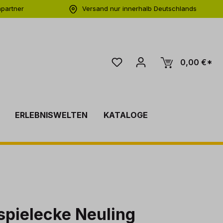
hpartner
Versand nur innerhalb Deutschlands
ng
0,00 €*
ERLEBNISWELTEN
KATALOGE
spielecke Neuling