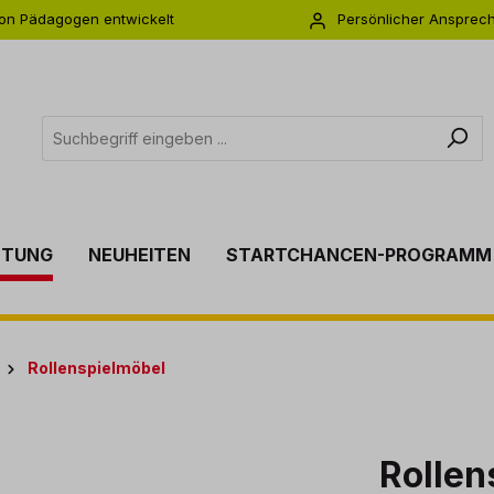
on Pädagogen entwickelt
Persönlicher Ansprec
s zu 5 Jahre Garantie
Individuelle Betreuu
TTUNG
NEUHEITEN
STARTCHANCEN-PROGRAMM
Rollenspielmöbel
Rollen