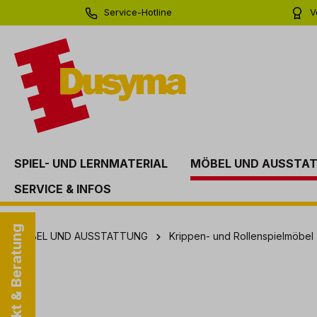
Service-Hotline
V
springen
Zur Hauptnavigation springen
0 71 81 - 60 03 0
Bi
SPIEL- UND LERNMATERIAL
MÖBEL UND AUSSTA
SERVICE & INFOS
Kontakt & Beratung
MÖBEL UND AUSSTATTUNG
Krippen- und Rollenspielmöbel
Bildergalerie überspringen