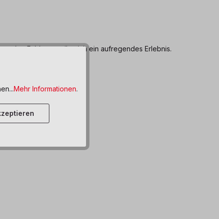
nnenden Feldern ergibt sich ein aufregendes Erlebnis.
en...
Mehr Informationen
.
zeptieren