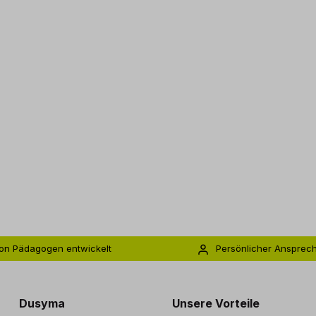
on Pädagogen entwickelt
Persönlicher Ansprec
s zu 5 Jahre Garantie
Individuelle Betreuu
Dusyma
Unsere Vorteile