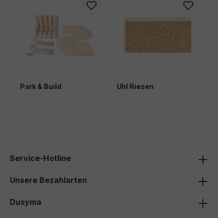
Park & Build
Uhl Riesen
C
214,00 €*
Service-Hotline
Unsere Bezahlarten
Dusyma