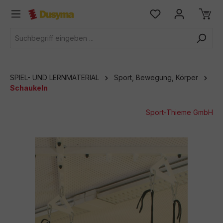
alt springen
SPIEL- UND LERNMATERIAL
Sport, Bewegung, Körper
Schaukeln
Sport-Thieme GmbH
Bildergalerie überspringen