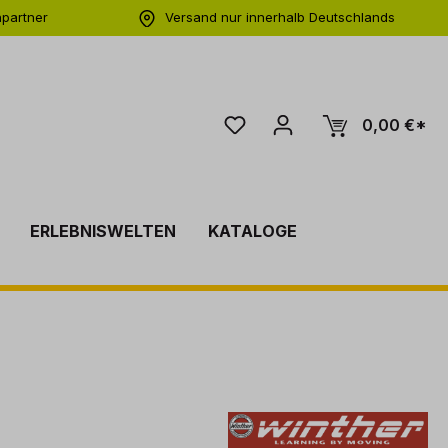
hpartner
Versand nur innerhalb Deutschlands
ng
0,00 €*
ERLEBNISWELTEN
KATALOGE