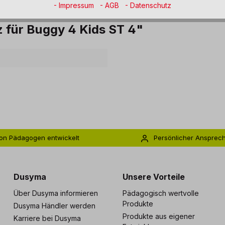
- Impressum
- AGB
- Datenschutz
 für Buggy 4 Kids ST 4"
on Pädagogen entwickelt
Persönlicher Ansprec
s zu 5 Jahre Garantie
Individuelle Betreuu
Dusyma
Unsere Vorteile
Über Dusyma informieren
Pädagogisch wertvolle
Produkte
Dusyma Händler werden
Produkte aus eigener
Karriere bei Dusyma