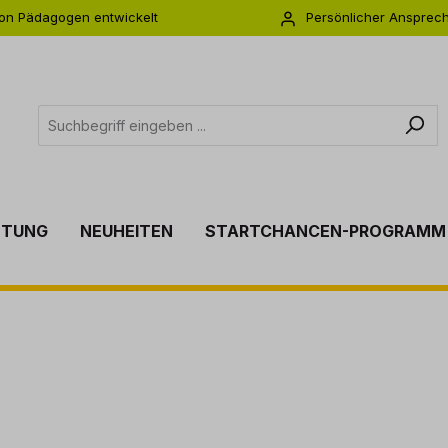
on Pädagogen entwickelt
Persönlicher Ansprec
s zu 5 Jahre Garantie
Individuelle Betreuu
TTUNG
NEUHEITEN
STARTCHANCEN-PROGRAMM