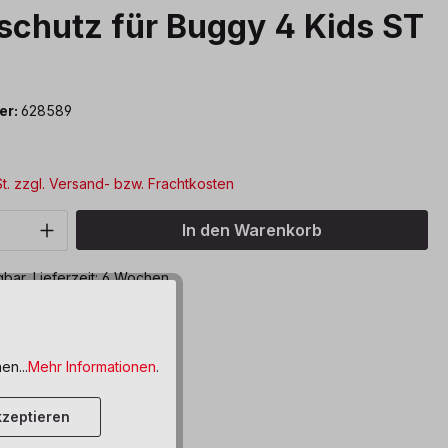
chutz für Buggy 4 Kids ST
er:
628589
*
St. zzgl. Versand- bzw. Frachtkosten
Anzahl: Gib den gewünschten Wert ein o
In den Warenkorb
bar, Lieferzeit: 6 Wochen
ttel hinzufügen
en...
Mehr Informationen
.
zeptieren