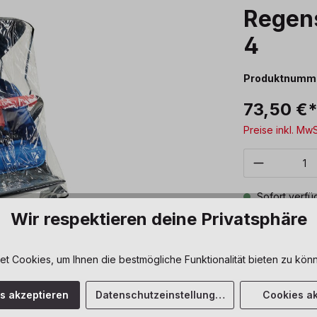
Regens
4
Produktnumm
73,50 €
Preise inkl. Mw
Produkt 
Sofort verfüg
Wir respektieren deine Privatsphäre
Zum Merkze
 Cookies, um Ihnen die bestmögliche Funktionalität bieten zu könn
es akzeptieren
Datenschutzeinstellungen
Cookies ak