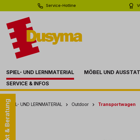
Service-Hotline
V
springen
Zur Hauptnavigation springen
0 71 81 - 60 03 0
Bi
SPIEL- UND LERNMATERIAL
MÖBEL UND AUSSTA
SERVICE & INFOS
Kontakt & Beratung
SPIEL- UND LERNMATERIAL
Outdoor
Transportwagen
Bildergalerie überspringen