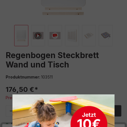
Regenbogen Steckbrett
Wand und Tisch
Produktnummer:
103511
176,50 €*
Preise inkl. MwSt. zzgl. Versand- bzw. Frachtkosten
Produkt Anzahl: Gib den gewünschten We
In den Warenkorb
Sofort verfügbar, Lieferzeit: 5 Werktage