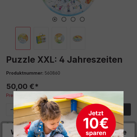
Puzzle XXL: 4 Jahreszeiten
Produktnummer:
560860
50,00 €*
Preise inkl. MwSt. zzgl. Versand- bzw. Frachtkosten
Produkt Anzahl: Gib den gewünschten We
In den Warenkorb
Sofort verfügbar, Lieferzeit: 5 Werktage
Wir respektieren deine Privatsphäre