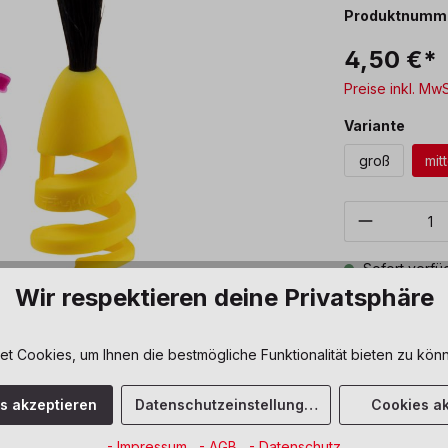
Produktnumm
4,50 €*
Preise inkl. Mw
ausw
Variante
groß
mitt
Produkt 
Sofort verfüg
Wir respektieren deine Privatsphäre
Zum Merkze
 Cookies, um Ihnen die bestmögliche Funktionalität bieten zu könn
es akzeptieren
Datenschutzeinstellungen
Cookies ak
"
- Impressum
- AGB
- Datenschutz