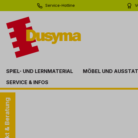
Service-Hotline
V
springen
Zur Hauptnavigation springen
0 71 81 - 60 03 0
Bi
SPIEL- UND LERNMATERIAL
MÖBEL UND AUSSTA
SERVICE & INFOS
Kontakt & Beratung
Bildergalerie überspringen