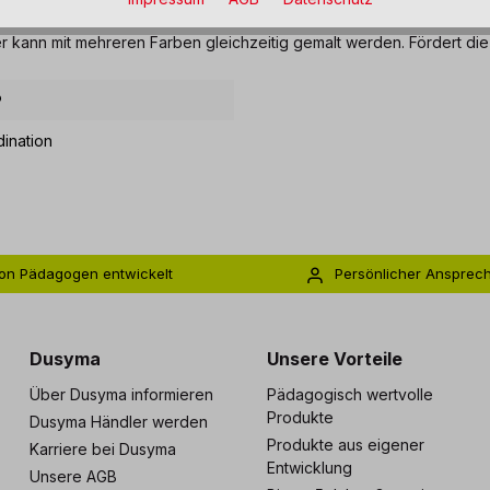
r kann mit mehreren Farben gleichzeitig gemalt werden. Fördert die
®
ination
on Pädagogen entwickelt
Persönlicher Ansprec
s zu 5 Jahre Garantie
Individuelle Betreuu
Dusyma
Unsere Vorteile
Über Dusyma informieren
Pädagogisch wertvolle
Produkte
Dusyma Händler werden
Produkte aus eigener
Karriere bei Dusyma
Entwicklung
Unsere AGB