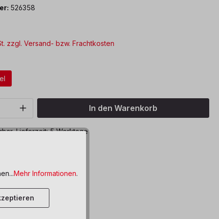
er:
526358
St. zzgl. Versand- bzw. Frachtkosten
ählen
el
Anzahl: Gib den gewünschten Wert ein o
In den Warenkorb
bar, Lieferzeit: 5 Werktage
ttel hinzufügen
en...
Mehr Informationen
.
zeptieren