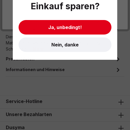
Einkauf sparen?
Zum Merkzettel hinzufügen
Cookies akzeptieren
- Impressum
- AGB
- Datenschutz
Ja, unbedingt!
Beschreibung
Dieser tolle Chenilledraht (Pfeifenputzer) ist das ideale
Material zum Basteln von kleinen, flauschigen Figuren,
Nein, danke
Schlüsselan…
Mehr
Produktdaten
Informationen und Hinweise
Service-Hotline
Unsere Bezahlarten
Dusyma