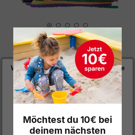
Pfeifenputzer Set, flauschig
Wir respektieren deine Privatsphäre
Produktnummer:
562669
Diese Website verwendet Cookies, um Ihnen die
18,30 €*
bestmögliche Funktionalität bieten zu können...
Mehr
Informationen
.
Preise inkl. MwSt. zzgl. Versand- bzw. Frachtkosten
Produkt Anzahl: Gib den gewünschten We
In den Warenkorb
Alle Cookies akzeptieren
Möchtest du 10€ bei
deinem nächsten
Sofort verfügbar, Lieferzeit: 5 Werktage
Datenschutzeinstellungen