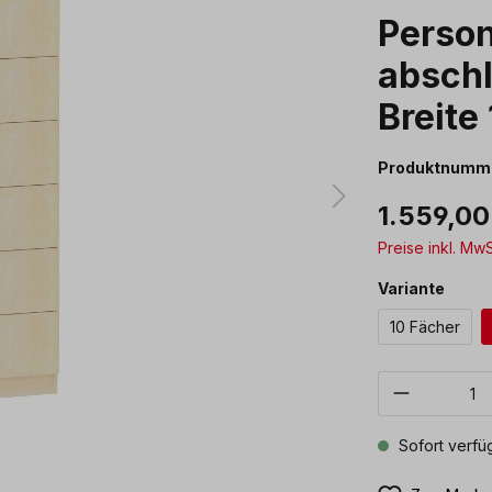
Person
abschl
Breite
Produktnumm
1.559,00
Preise inkl. Mw
ausw
Variante
10 Fächer
Produkt 
Sofort verfüg