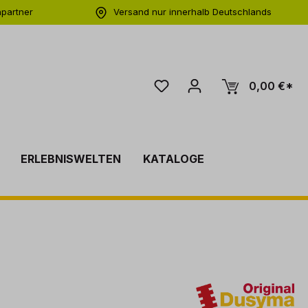
hpartner
Versand nur innerhalb Deutschlands
ng
0,00 €*
ERLEBNISWELTEN
KATALOGE