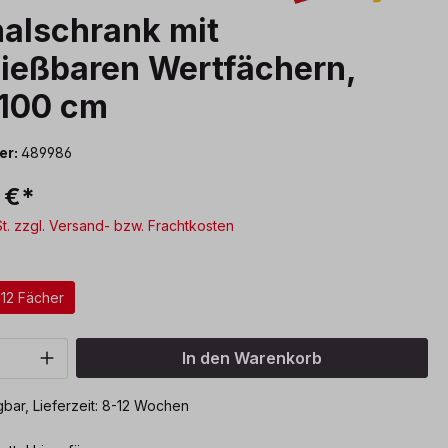
alschrank mit
ießbaren Wertfächern,
 100 cm
er:
489986
 €*
St. zzgl. Versand- bzw. Frachtkosten
ählen
12 Fächer
Anzahl: Gib den gewünschten Wert ein o
In den Warenkorb
bar, Lieferzeit: 8-12 Wochen