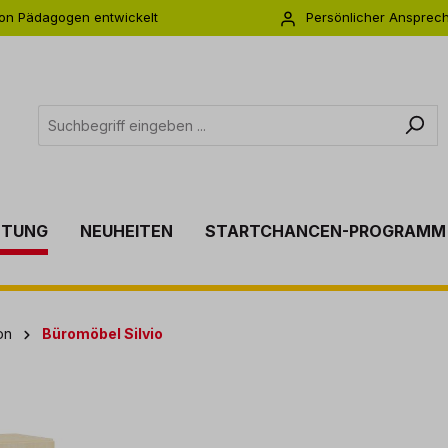
on Pädagogen entwickelt
Persönlicher Ansprec
s zu 5 Jahre Garantie
Individuelle Betreuu
TTUNG
NEUHEITEN
STARTCHANCEN-PROGRAMM
on
Büromöbel Silvio