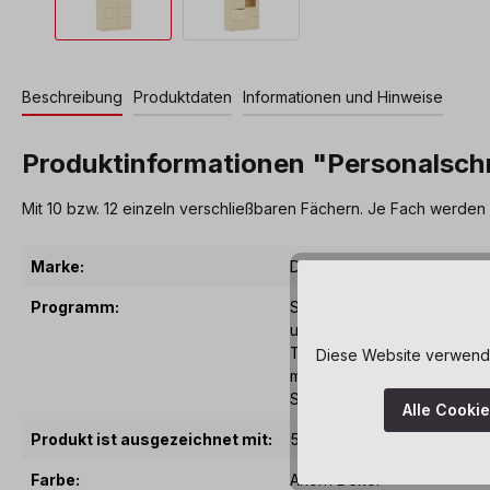
Beschreibung
Produktdaten
Informationen und Hinweise
Produktinformationen "Personalschr
Mit 10 bzw. 12 einzeln verschließbaren Fächern. Je Fach werden 2
Marke:
Dusyma
Programm:
Silvio - Das Silvio Programm
und Büros entwickelt. Von 
Türen, Schubkastenschränk
Diese Website verwendet
mehr! Bei weiteren Anford
Sie uns, wir machen fast all
Alle Cooki
Produkt ist ausgezeichnet mit:
5 Jahre Garantie
Farbe:
Ahorn Dekor