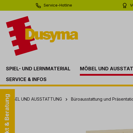
Service-Hotline
V
springen
Zur Hauptnavigation springen
0 71 81 - 60 03 0
Bi
SPIEL- UND LERNMATERIAL
MÖBEL UND AUSSTA
SERVICE & INFOS
Kontakt & Beratung
MÖBEL UND AUSSTATTUNG
Büroausstattung und Präsentati
Bildergalerie überspringen