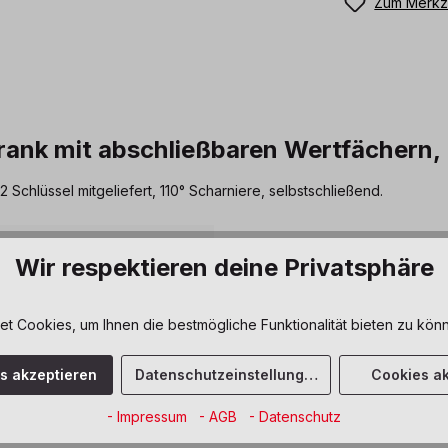
Zum Merkze
ank mit abschließbaren Wertfächern, 
 Schlüssel mitgeliefert, 110° Scharniere, selbstschließend.
Wir respektieren deine Privatsphäre
 ist speziell für Personalräume
Regalen über Schränke mit
e, Garderoben und vieles
 Cookies, um Ihnen die bestmögliche Funktionalität bieten zu könn
erungen und Wünschen fragen
es möglich.
es akzeptieren
Datenschutzeinstellungen
Cookies ak
- Impressum
- AGB
- Datenschutz