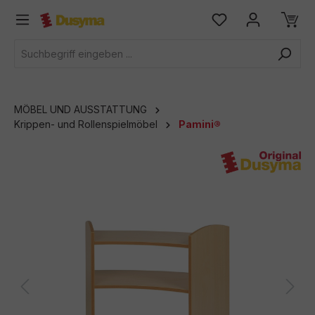
alt springen
MÖBEL UND AUSSTATTUNG
Krippen- und Rollenspielmöbel
Pamini®
Bildergalerie überspringen