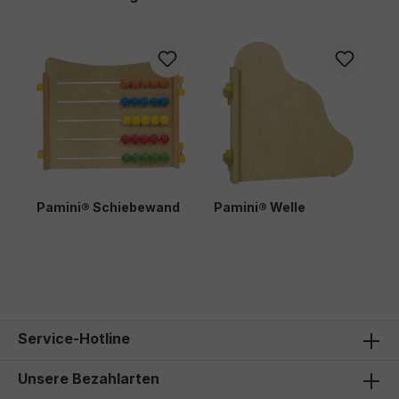
Pamini® Schiebewand
Pamini® Welle
P
B
322,00 €*
156,00 €*
2
Service-Hotline
Unsere Bezahlarten