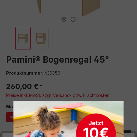
Pamini® Bogenregal 45°
Produktnummer:
430350
260,00 €*
Preise inkl. MwSt. zzgl. Versand- bzw. Frachtkosten
auswählen
Material
Ahorn Dekor
Buche Dekor
Produkt Anzahl: Gib den gewünschten We
In den Warenkorb