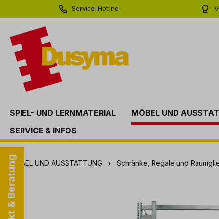
Service-Hotline
V
springen
Zur Hauptnavigation springen
0 71 81 - 60 03 0
Bi
SPIEL- UND LERNMATERIAL
MÖBEL UND AUSSTA
SERVICE & INFOS
Kontakt & Beratung
MÖBEL UND AUSSTATTUNG
Schränke, Regale und Raumgli
Bildergalerie überspringen