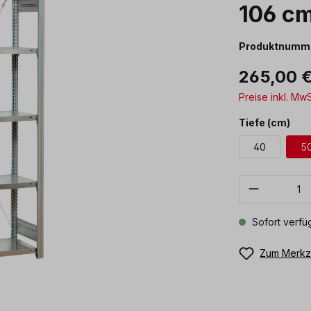
106 c
Produktnumm
265,00 
Preise inkl. Mw
aus
Tiefe (cm)
40
5
Produkt 
Sofort verfüg
Zum Merkze