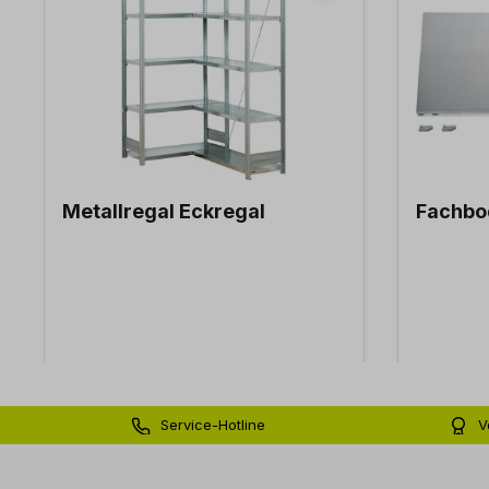
Metallregal Eckregal
Fachbod
Service-Hotline
V
0 71 81 - 60 03 0
Bi