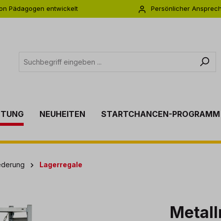
on Pädagogen entwickelt
Persönlicher Ansprec
s zu 5 Jahre Garantie
Individuelle Betreuu
TTUNG
NEUHEITEN
STARTCHANCEN-PROGRAMM
ederung
Lagerregale
Metall