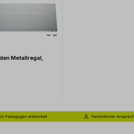
en Metallregal,
on Pädagogen entwickelt
Persönlicher Ansprec
s zu 5 Jahre Garantie
Individuelle Betreuu