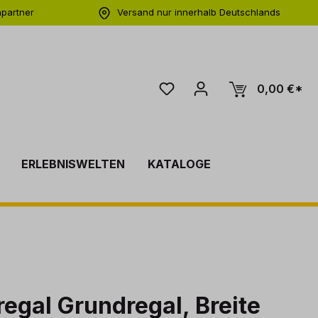
hpartner
Versand nur innerhalb Deutschlands
ng
0,00 €*
ERLEBNISWELTEN
KATALOGE
regal Grundregal, Breite