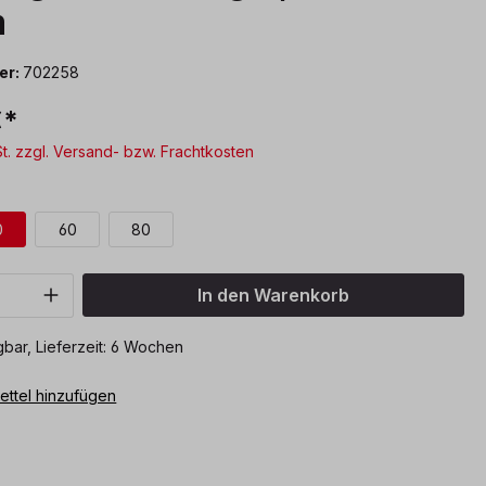
m
er:
702258
€*
St. zzgl. Versand- bzw. Frachtkosten
wählen
0
60
80
Anzahl: Gib den gewünschten Wert ein o
In den Warenkorb
bar, Lieferzeit: 6 Wochen
ttel hinzufügen