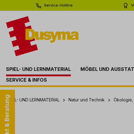
Service-Hotline
V
springen
Zur Hauptnavigation springen
0 71 81 - 60 03 0
Bi
SPIEL- UND LERNMATERIAL
MÖBEL UND AUSSTA
SERVICE & INFOS
Kontakt & Beratung
SPIEL- UND LERNMATERIAL
Natur und Technik
Ökologie,
Bildergalerie überspringen