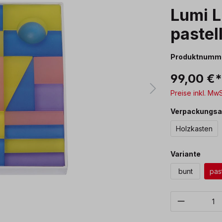
Lumi L
pastel
Produktnumm
99,00 €
Preise inkl. Mw
Verpackungsa
Holzkasten
ausw
Variante
bunt
past
Produkt 