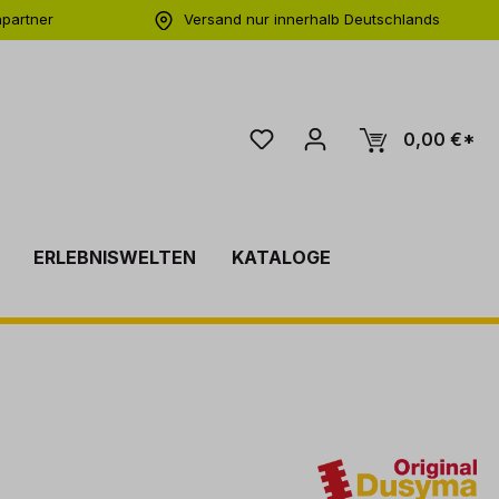
hpartner
Versand nur innerhalb Deutschlands
ng
0,00 €*
ERLEBNISWELTEN
KATALOGE