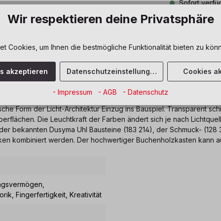
Sofort verfüg
Wir respektieren deine Privatsphäre
Zum Merkze
 Cookies, um Ihnen die bestmögliche Funktionalität bieten zu könn
es akzeptieren
Datenschutzeinstellungen
Cookies ak
usteine im Karton pastell"
- Impressum
- AGB
- Datenschutz
ische Form der Licht-Architektur Einzug ins Bauspiel. Transparent 
 Oberflächen. Die Leuchtkraft der Farben ändert sich je nach Lichtque
der bekannten Dusyma Uhl Bausteine (183 214), der Schmuck- (128 3
rken kombiniert werden. Der hochwertiger Buchenholzkasten kann 
lungsvermögen
,
orik
, Fingerfertigkeit
, Kreativität