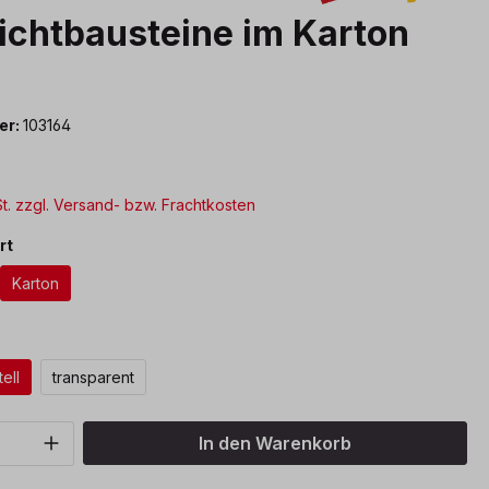
ichtbausteine im Karton
l
er:
103164
*
St. zzgl. Versand- bzw. Frachtkosten
auswählen
rt
Karton
ählen
ell
transparent
Anzahl: Gib den gewünschten Wert ein o
In den Warenkorb