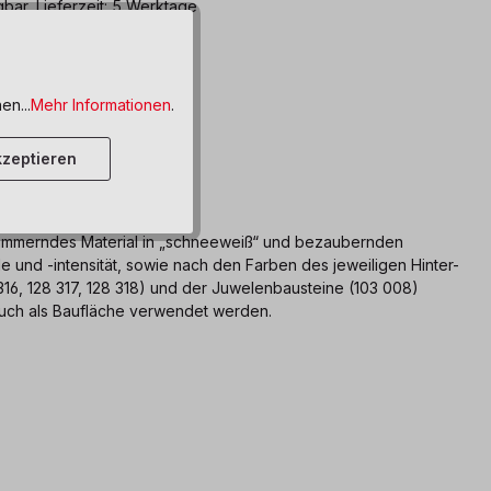
bar, Lieferzeit: 5 Werktage
ttel hinzufügen
en...
Mehr Informationen
.
zeptieren
schimmerndes Material in „schneeweiß“ und bezaubernden
lle und -intensität, sowie nach den Farben des jeweiligen Hinter-
16, 128 317, 128 318) und der Juwelenbausteine (103 008)
auch als Baufläche verwendet werden.