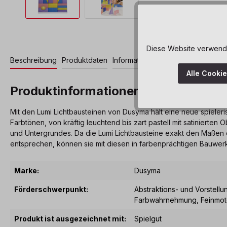
Diese Website verwendet
Beschreibung
Produktdaten
Informationen und Hinweise
Alle Cooki
Produktinformationen "Lumi Lichtba
Mit den Lumi Lichtbausteinen von Dusyma hält eine neue spieler
Farbtönen, von kräftig leuchtend bis zart pastell mit satinierten
und Untergrundes. Da die Lumi Lichtbausteine exakt den Maßen 
entsprechen, können sie mit diesen in farbenprächtigen Bauwe
Marke:
Dusyma
Förderschwerpunkt:
Abstraktions- und Vorstel
Farbwahrnehmung
, Feinmot
Produkt ist ausgezeichnet mit:
Spielgut