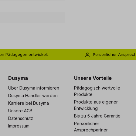
on Pädagogen entwickelt
Persönlicher Ansprec
s zu 5 Jahre Garantie
Individuelle Betreuu
Dusyma
Unsere Vorteile
Über Dusyma informieren
Pädagogisch wertvolle
Produkte
Dusyma Händler werden
Produkte aus eigener
Karriere bei Dusyma
Entwicklung
Unsere AGB
Bis zu 5 Jahre Garantie
Datenschutz
Persönlicher
Impressum
Ansprechpartner