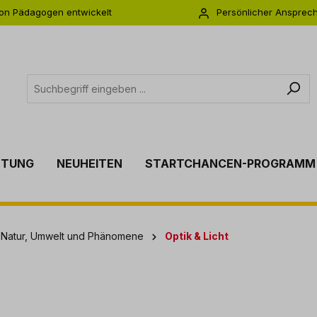
on Pädagogen entwickelt
Persönlicher Ansprec
s zu 5 Jahre Garantie
Individuelle Betreuu
TTUNG
NEUHEITEN
STARTCHANCEN-PROGRAMM
 Natur, Umwelt und Phänomene
Optik & Licht