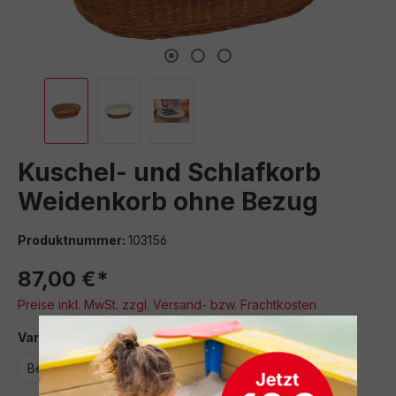
Kuschel- und Schlafkorb
Weidenkorb ohne Bezug
Produktnummer:
103156
87,00 €*
Preise inkl. MwSt. zzgl. Versand- bzw. Frachtkosten
auswählen
Variante
Bezug
Korb
Korb mit Bezug