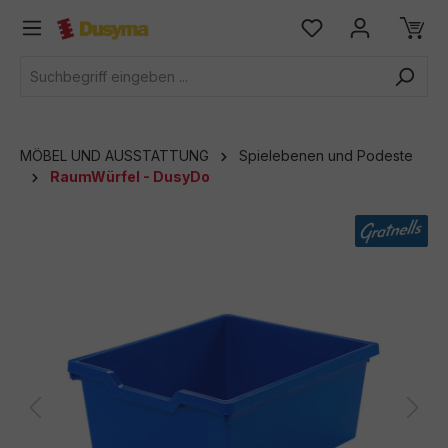
alt springen
MÖBEL UND AUSSTATTUNG
Spielebenen und Podeste
RaumWürfel - DusyDo
Bildergalerie überspringen