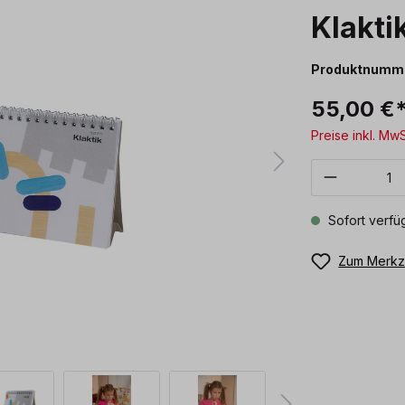
Klakti
Produktnumm
55,00 €
Preise inkl. Mw
Produkt 
Sofort verfüg
Zum Merkze