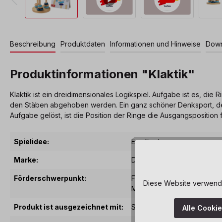
Beschreibung
Produktdaten
Informationen und Hinweise
Down
Produktinformationen "Klaktik"
Klaktik ist ein dreidimensionales Logikspiel. Aufgabe ist es, di
den Stäben abgehoben werden. Ein ganz schöner Denksport, den
Aufgabe gelöst, ist die Position der Ringe die Ausgangsposition 
Spielidee:
Eva Fischer
Marke:
Dusyma
Förderschwerpunkt:
Feinmotorik
, Konzentration
,
Diese Website verwendet
Mengenerfassung
, Strate
Produkt ist ausgezeichnet mit:
Spielgut
Alle Cooki