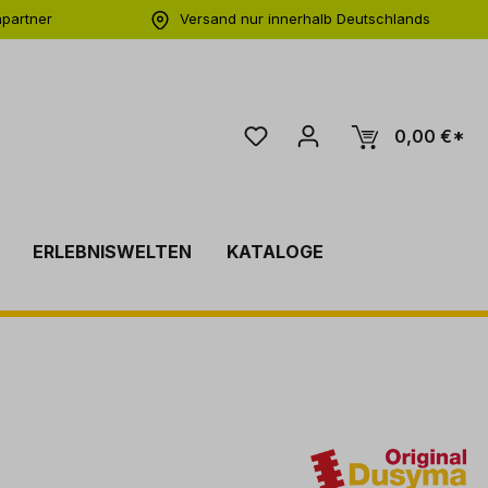
hpartner
Versand nur innerhalb Deutschlands
ng
0,00 €*
ERLEBNISWELTEN
KATALOGE