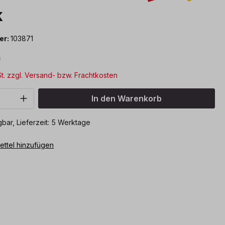
k
er:
103871
*
St. zzgl. Versand- bzw. Frachtkosten
Anzahl: Gib den gewünschten Wert ein o
In den Warenkorb
bar, Lieferzeit: 5 Werktage
ttel hinzufügen