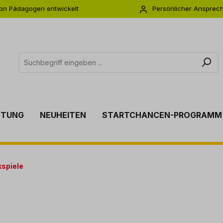
on Pädagogen entwickelt
Persönlicher Ansprec
s zu 5 Jahre Garantie
Individuelle Betreuu
TTUNG
NEUHEITEN
STARTCHANCEN-PROGRAMM
kspiele