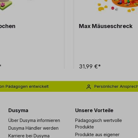
pchen
Max Mäuseschreck
*
31,99 €*
on Pädagogen entwickelt
Persönlicher Ansprec
s zu 5 Jahre Garantie
Individuelle Betreuu
Dusyma
Unsere Vorteile
Über Dusyma informieren
Pädagogisch wertvolle
Produkte
Dusyma Händler werden
Produkte aus eigener
Karriere bei Dusyma