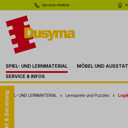
Service-Hotline
V
springen
Zur Hauptnavigation springen
0 71 81 - 60 03 0
Bi
SPIEL- UND LERNMATERIAL
MÖBEL UND AUSSTA
SERVICE & INFOS
Kontakt & Beratung
SPIEL- UND LERNMATERIAL
Lernspiele und Puzzles
Logi
Bildergalerie überspringen